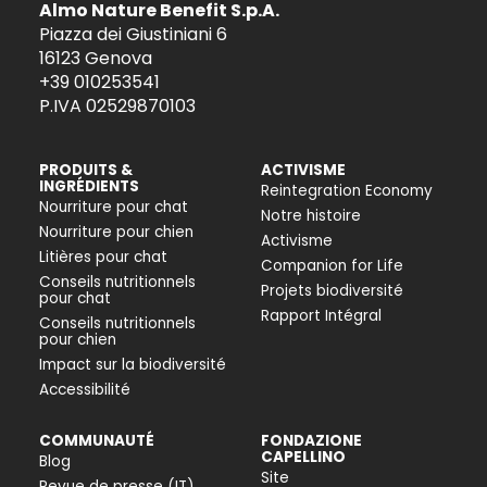
Almo Nature Benefit S.p.A.
Piazza dei Giustiniani 6
16123 Genova
+39 010253541
P.IVA 02529870103
PRODUITS &
ACTIVISME
INGRÉDIENTS
Reintegration Economy
Nourriture pour chat
Notre histoire
Nourriture pour chien
Activisme
Litières pour chat
Companion for Life
Conseils nutritionnels
Projets biodiversité
pour chat
Rapport Intégral
Conseils nutritionnels
pour chien
Impact sur la biodiversité
Accessibilité
COMMUNAUTÉ
FONDAZIONE
CAPELLINO
Blog
Site
Revue de presse (IT)