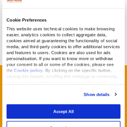
Les projets
de la Fondazione Capellino
Cookie Preferences
This website uses technical cookies to make browsing
easier, analytics cookies to collect aggregate data,
cookies aimed at guaranteeing the functionality of social
media, and third-party cookies to offer additional services
and features to users. Cookies are also used for ads
personalisation. If you want to know more or withdraw
your consent to all or some of the cookies, please see
the
Cookie policy
. By clicking on the specific button,
closing this banner, scrolling this webpage or continuing
Prénom
*
to browse in any other way, you agree to the use of
cookies.
Show details
Nom
*
Accept All