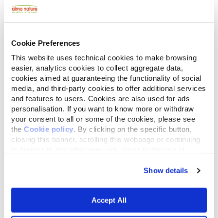
Pâtées et croquettes : de
quelle manière les donner
Cookie Preferences
au cours de la journée ?
This website uses technical cookies to make browsing
easier, analytics cookies to collect aggregate data,
Les pâtées doivent être servies en partie
cookies aimed at guaranteeing the functionality of social
le matin et en partie le soir. Les
media, and third-party cookies to offer additional services
croquettes, en petites quantités, doivent
and features to users. Cookies are also used for ads
toujours être présentes dans la gamelle
personalisation. If you want to know more or withdraw
car le chat prend de nombreux petits
your consent to all or some of the cookies, please see
repas et mange également la nuit.
the
Cookie policy
. By clicking on the specific button,
closing this banner, scrolling this webpage or continuing
to browse in any other way, you agree to the use of
cookies.
Show details
Accept All