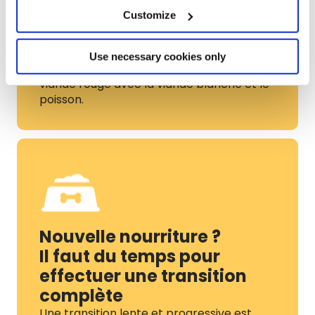
Différencier les sources de
protéines
Customize
Pour une bonne alimentation, il est
important de différencier les sources de
Use necessary cookies only
protéines animales : alternez donc la
viande rouge avec la viande blanche et le
poisson.
Nouvelle nourriture ?
Il faut du temps pour
effectuer une transition
complète
Une transition lente et progressive est