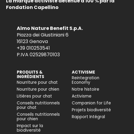
La marque activiste détenue à 100 % par la
Fondation Capellino
Almo Nature Benefit S.p.A.
Piazza dei Giustiniani 6
16123 Genova
+39 010253541
P.IVA 02529870103
PRODUITS &
ACTIVISME
INGRÉDIENTS
Reintegration
Nourriture pour chat
Economy
Nourriture pour chien
Notre histoire
Litières pour chat
Activisme
Conseils nutritionnels
Companion for Life
pour chat
Projets biodiversité
Conseils nutritionnels
Rapport Intégral
pour chien
Impact sur la
biodiversité