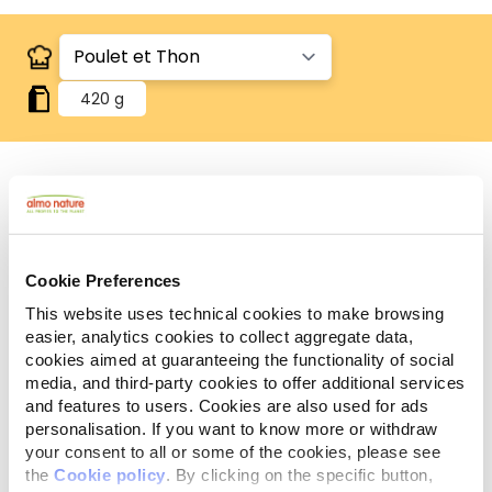
420 g
Human Grade
Viande et poisson étant à l'origine propres à la
consommation humaine et désormais utilisés
Cookie Preferences
comme ingrédients dans cet aliment pour chat ou
chien.
This website uses technical cookies to make browsing
Sans gluten
easier, analytics cookies to collect aggregate data,
Recettes sans gluten.
cookies aimed at guaranteeing the functionality of social
media, and third-party cookies to offer additional services
Ingrédients
Constituants Analytiques
and features to users. Cookies are also used for ads
personalisation. If you want to know more or withdraw
your consent to all or some of the cookies, please see
Poulet 48%, thon 27%, bouillon de poulet 24%, riz 1%.
the
Cookie policy
. By clicking on the specific button,