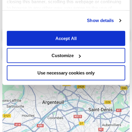
closing this banner, scrolling this webpage or continuing
to browse in any other way, you agree to the use of
cookies.
Show details
Select a tab
Accept All
Customize
Liste
Carte
Use necessary cookies only