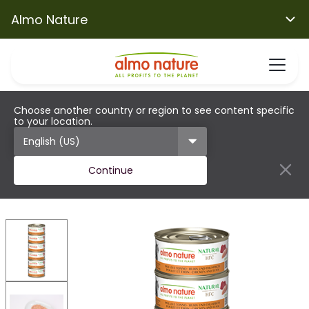
Almo Nature
Choose another country or region to see content specific
to your location.
Continue