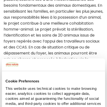
besoins fondamentaux des animaux domestiques. En
sensibilisant les familles, en particulier les plus jeunes,
aux responsabilités liées à la possession d’un animal,
le projet contribue à une meilleure cohabitation
homme-animal. Le projet prévoit la stérilisation,
l’identification et les soins de 20 animaux issus de
foyers repérés avec l’appui des travailleurs sociaux
et des CCAS. En cas de situation critique ou de
dépassement du foyer, les animaux pourront être
pris en charge et proposés à l’adoption via la
procédure éthique d’APEBA, incluant des visites pré
et post-adoption, un accompagnement
comportemental et un livret de l’adoptant
Cookie Preferences
responsable. L’approche globale et individualisée
vise à protéger les animaux tout en soutenant les
This website uses technical cookies to make browsing
easier, analytics cookies to collect aggregate data,
familles fragiles. Ce projet porte les valeurs de
cookies aimed at guaranteeing the functionality of social
l’APEBA qui sont d’agir pour une société plus juste et
media, and third-party cookies to offer additional services
respectueuse envers les animaux et leur intégration