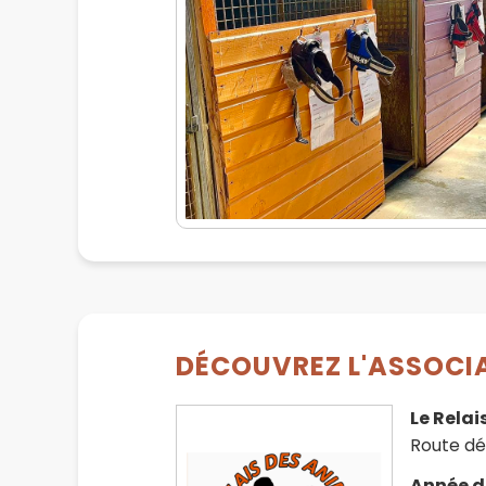
DÉCOUVREZ L'ASSOCIA
Le Rela
Route dé
Année d