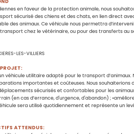
OND
iennes en faveur de la protection animale, nous souhaito
ort sécurisé des chiens et des chats, en lien direct ave
ble des animaux. Ce véhicule nous permettra d’intervenir 
transport chez le vétérinaire, ou pour des transferts au s
IERES-LES-VILLIERS
 PROJET:
’un véhicule utilitaire adapté pour le transport d’animaux
réparations importantes et coûteuses. Nous souhaiterions 
s déplacements sécurisés et confortables pour les animaux
rrain (en cas d’errance, d'urgence, d'abandon) ; •améliorer
 véhicule sera utilisé quotidiennement et représente un le
CTIFS ATTENDUS: