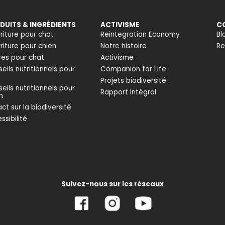
DUITS & INGRÉDIENTS
ACTIVISME
C
riture pour chat
Reintegration Economy
Bl
riture pour chien
Notre histoire
Re
ères pour chat
Activisme
eils nutritionnels pour
Companion for Life
t
Projets biodiversité
eils nutritionnels pour
Rapport Intégral
n
ct sur la biodiversité
ssibilité
Suivez-nous sur les réseaux