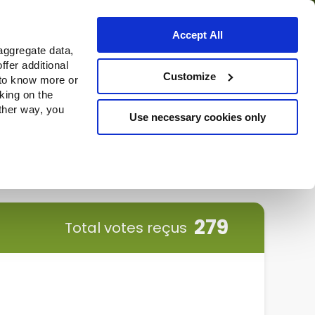
Accept All
aggregate data,
ffer additional
Où acheter
Customize
 to know more or
cking on the
other way, you
Use necessary cookies only
Continue
279
Total votes reçus