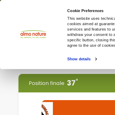
Cookie Preferences
This website uses technica
cookies aimed at guaranteei
Produi
services and features to u
withdraw your consent to a
specific button, closing th
agree to the use of cookie
Choose another country or region to see content specifi
Show details
< Revenir en arrière
37
Position finale