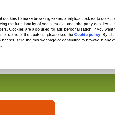
Almo Nature
Fondazione Capellino
REcommunity
l cookies to make browsing easier, analytics cookies to collect 
ng the functionality of social media, and third-party cookies to o
ts
Companion for Life
L'appel à projets
La marque
sers. Cookies are also used for ads personalisation. If you want
ll or some of the cookies, please see the
Cookie policy
. By cli
is banner, scrolling this webpage or continuing to browse in any 
s.
c to your location.