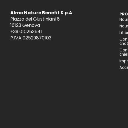
Almo Nature Benefit S.p.A.
PRO
Piazza dei Giustiniani 6
Nour
16123 Genova
Nour
+39 010253541
Liti
P.IVA 02529870103
Cons
cha
Cons
chie
Impa
Acce