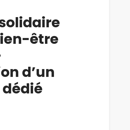
solidaire
bien-être
–
ion d’un
 dédié