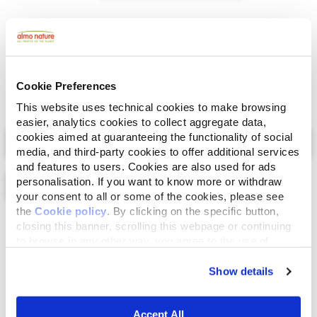
Pollo de corral 26%, cerdo, pollo, calabacín 4%,
sustancias minerales, aceite de pescado, achicoria.
Cookie Preferences
This website uses technical cookies to make browsing
easier, analytics cookies to collect aggregate data,
Select a tab
cookies aimed at guaranteeing the functionality of social
media, and third-party cookies to offer additional services
and features to users. Cookies are also used for ads
personalisation. If you want to know more or withdraw
your consent to all or some of the cookies, please see
the
Cookie policy
. By clicking on the specific button,
Lista
Mapa
closing this banner, scrolling this webpage or continuing
to browse in any other way, you agree to the use of
cookies.
Show details
Accept All