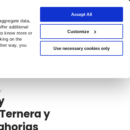
Accept All
aggregate data,
ffer additional
Dónde comprar
Customize
 to know more or
cking on the
other way, you
Use necessary cookies only
Continue
y
y
Ternera y
ahorias