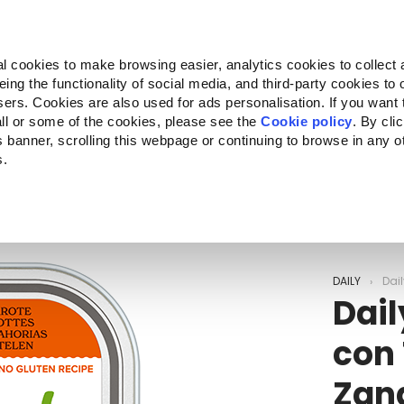
Almo Nature
Fondazione Capellino
REcommunity
l cookies to make browsing easier, analytics cookies to collect 
ng the functionality of social media, and third-party cookies to o
Companion for Life
Convocatoria
Quiénes somos
sers. Cookies are also used for ads personalisation. If you want
ll or some of the cookies, please see the
Cookie policy
. By cli
is banner, scrolling this webpage or continuing to browse in any 
s.
c to your location.
DAILY
Dail
Dail
con 
Zan