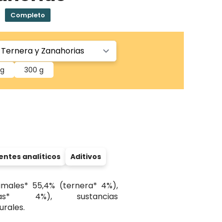
Completo
 g
300 g
tes analíticos
Aditivos
males* 55,4% (ternera* 4%),
rias* 4%), sustancias
urales.