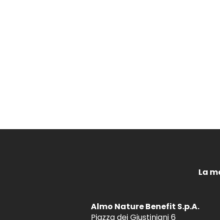
La m
Almo Nature Benefit S.p.A.
Piazza dei Giustiniani 6