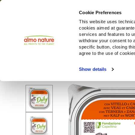
Cookie Preferences
This website uses technica
cookies aimed at guaranteei
Productos
services and features to u
withdraw your consent to a
specific button, closing th
agree to the use of cookie
Choose another country or region to see content specifi
Show details