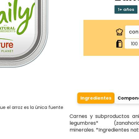
1+ años
100
Ingredientes
Componen
que el arroz es la única fuente
Carnes y subproductos ani
legumbres* (zanaho
minerales. *Ingredientes nat