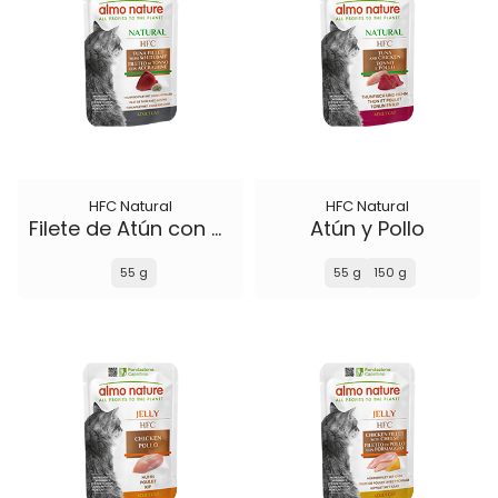
HFC Natural
HFC Natural
Filete de Atún con Anchoítas
Atún y Pollo
55 g
55 g
150 g