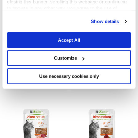
closing this banner, scrolling this webpage or continuing
to browse in any other way, you agree to the use of
cookies.
Show details
Accept All
Customize
HFC Jelly
HFC Jelly
Atún con Anchoítas
Filete de Atún con Langostinos
Use necessary cookies only
55 g
55 g