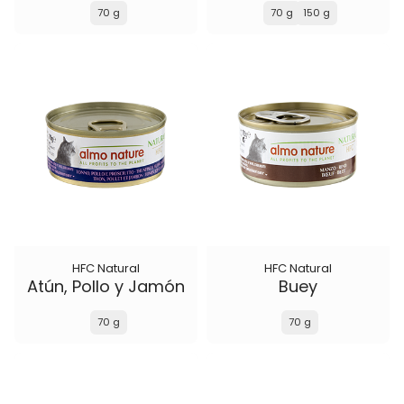
70 g
70 g
150 g
HFC Natural
HFC Natural
Atún, Pollo y Jamón
Buey
70 g
70 g