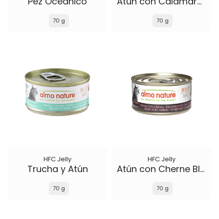
Pez Oceánico
Atún con Calamares
70 g
70 g
HFC Jelly
HFC Jelly
Trucha y Atún
Atún con Cherne Blanco
70 g
70 g