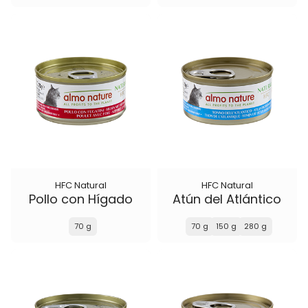
HFC Natural
HFC Natural
Pollo con Hígado
Atún del Atlántico
70 g
70 g
150 g
280 g