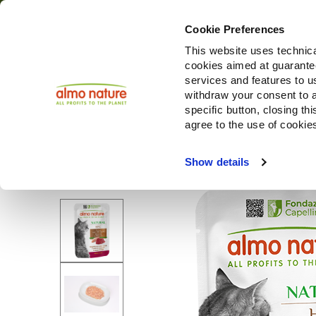
Cookie Preferences
This website uses technica
cookies aimed at guaranteei
Productos
services and features to u
withdraw your consent to a
specific button, closing th
agree to the use of cookie
Choose another country or region to see content specifi
Show details