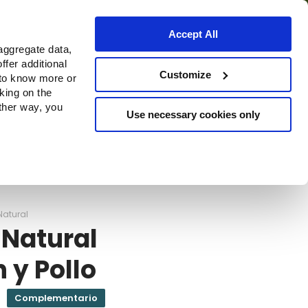
Accept All
aggregate data,
ffer additional
Dónde comprar
Customize
 to know more or
cking on the
other way, you
Use necessary cookies only
Continue
Natural
 Natural
 y Pollo
Complementario