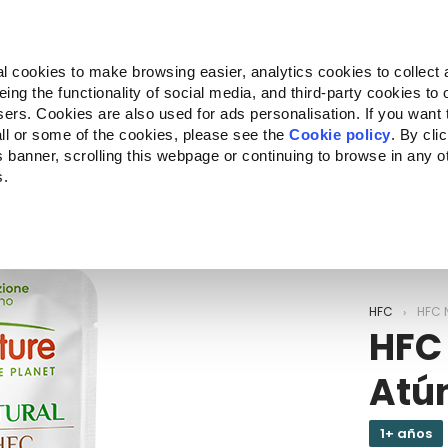
Almo Nature
Fondazione Capellino
REcommunity
l cookies to make browsing easier, analytics cookies to collect 
ng the functionality of social media, and third-party cookies to o
Companion for Life
Convocatoria
Quiénes somos
sers. Cookies are also used for ads personalisation. If you want
ll or some of the cookies, please see the
Cookie policy
. By cli
is banner, scrolling this webpage or continuing to browse in any 
s.
c to your location.
HFC
HFC 
HFC
Atún
1+ años