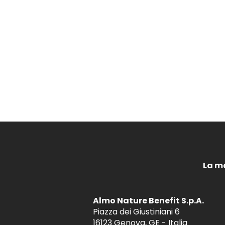
La m
Almo Nature Benefit S.p.A.
Piazza dei Giustiniani 6
16123 Genova, GE - Italia