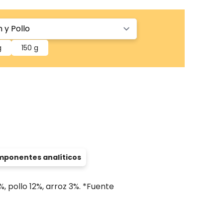
g
150 g
ponentes analíticos
, pollo 12%, arroz 3%. *Fuente