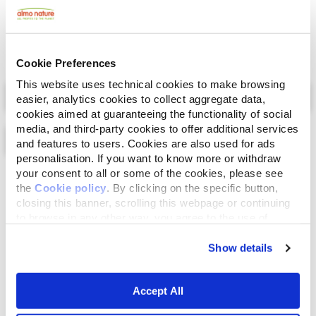
Cookie Preferences
Select a tab
This website uses technical cookies to make browsing
easier, analytics cookies to collect aggregate data,
cookies aimed at guaranteeing the functionality of social
media, and third-party cookies to offer additional services
and features to users. Cookies are also used for ads
personalisation. If you want to know more or withdraw
your consent to all or some of the cookies, please see
Lista
Mapa
the
Cookie policy
. By clicking on the specific button,
closing this banner, scrolling this webpage or continuing
to browse in any other way, you agree to the use of
cookies.
Show details
Accept All