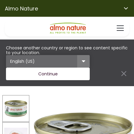
Almo Nature
Choose another country or region to see content specific
to your location.
Continue