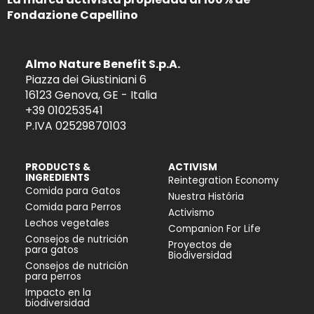
Fondazione Capellino
Almo Nature Benefit S.p.A.
Piazza dei Giustiniani 6
16123 Genova, GE - Italia
+39 010253541
P.IVA 02529870103
PRODUCTS &
ACTIVISM
INGREDIENTS
Reintegration Economy
Comida para Gatos
Nuestra História
Comida para Perros
Activismo
Lechos vegetales
Companion For Life
Consejos de nutrición
Proyectos de
para gatos
Biodiversidad
Consejos de nutrición
para perros
Impacto en la
biodiversidad