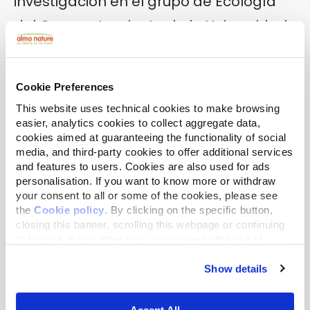
investigación en el grupo de Ecología
del Comportamiento de la Universidad
de Wageningen (WUR), donde participo
en la enseñanza y superviso a
Cookie Preferences
estudiantes en el campo del
This website uses technical cookies to make browsing
comportamiento y bienestar de los
easier, analytics cookies to collect aggregate data,
cookies aimed at guaranteeing the functionality of social
animales de compañía. Además, estoy
media, and third-party cookies to offer additional services
and features to users. Cookies are also used for ads
realizando mi propio doctorado sobre
personalisation. If you want to know more or withdraw
la cognición social de los perros. En mi
your consent to all or some of the cookies, please see
the
Cookie policy
. By clicking on the specific button,
tiempo libre, ofrezco clases para
closing this banner, scrolling this webpage or continuing
to browse in any other way, you agree to the use of
cachorros a otros dueños de perros y
cookies.
disfruto pasar tiempo con mi propio
Show details
perro.