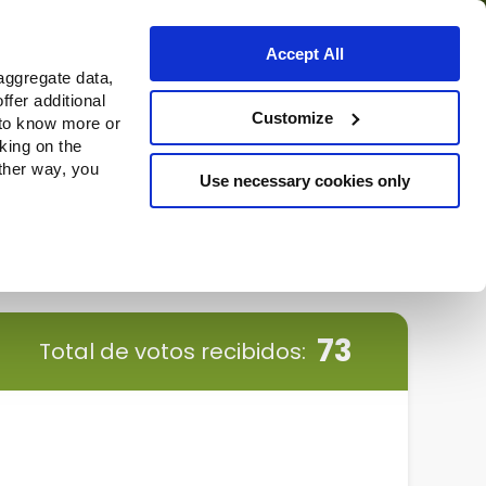
Accept All
aggregate data,
ffer additional
Dónde comprar
Customize
 to know more or
cking on the
other way, you
Use necessary cookies only
Continue
73
Total de votos recibidos: