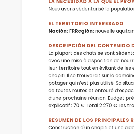
LA NECESIDAD A LA QUE EL PR
Nous avons sédentarisé la population 
EL TERRITORIO INTERESADO
Nación:
FR
Región:
nouvelle aquitai
DESCRIPCIÓN DEL CONTENIDO 
La plupart des chats se sont sédenta
avec une mise à disposition de nourri
leur territoire tout en évitant de l
chapiti. Il se trouverait sur le doma
potager qui n’est plus utilisé. Sa si
de toutes routes et entouré d’espace
d’une prochaine réunion. Budget prév
explicatif : 70 € Total 2 270 € Les t
RESUMEN DE LOS PRINCIPALES
Construction d'un chapiti et une aid