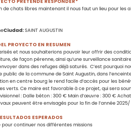
OYECTO PRETENDE RESPONDER*
de chats libres maintenant il nous faut un lieu pour les abr
ne
Ciudad:
SAINT AUGUSTIN
DEL PROYECTO EN RESUMEN
risés et nous souhaiterions pouvoir leur offrir des cond
ture, de façon pérenne, ainsi qu’une surveillance sanitaire
es envoyer dans des refuges déjà saturés. C’est pourquoi n
ine public de la commune de Saint Augustin, dans l’enceint
tuation en centre bourg le rend facile d’accès pour les béné
s verts. Ce maire est favorable à ce projet, qui sera soum
isionnel : Dalle béton : 300 € Main d’œuvre : 300 € Achat
ravaux peuvent être envisagés pour la fin de l’année 2025/
 RESULTADOS ESPERADOS
e pour continuer nos différentes missions