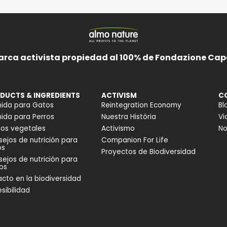
arca activista propiedad al 100% de Fondazione Cape
DUCTS & INGREDIENTS
ACTIVISM
C
ida para Gatos
Reintegration Economy
Bl
da para Perros
Nuestra História
Vi
os vegetales
Activismo
No
ejos de nutrición para
Companion For Life
os
Proyectos de Biodiversidad
ejos de nutrición para
os
cto en la biodiversidad
sibilidad