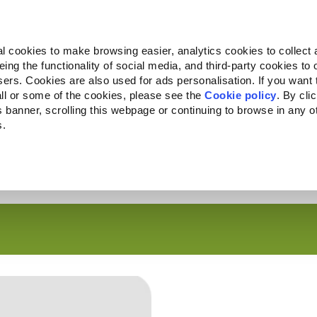
Almo Nature
Fondazione Capellino
REcommunity
l cookies to make browsing easier, analytics cookies to collect 
ng the functionality of social media, and third-party cookies to o
Companion for Life
Convocatoria
Quiénes somos
sers. Cookies are also used for ads personalisation. If you want
ll or some of the cookies, please see the
Cookie policy
. By cli
is banner, scrolling this webpage or continuing to browse in any 
s.
c to your location.