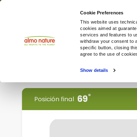
Cookie Preferences
This website uses technica
cookies aimed at guaranteei
Productos
services and features to u
withdraw your consent to a
specific button, closing th
agree to the use of cookie
Choose another country or region to see content specifi
Show details
< Vuelve atrás
69
Posición final