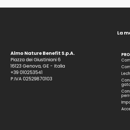
La m
Almo Nature Benefit S.p.A.
PRO
Piazza dei Giustiniani 6
Com
16123 Genova, GE - Italia
Comi
+39 010253541
Lech
P.IVA 02529870103
Cons
gat
Cons
perr
Impa
Acce