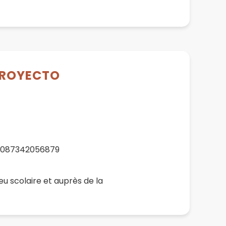
PROYECTO
00087342056879
eu scolaire et auprès de la