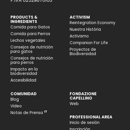
P.IVA 02529870103
PRODUCTS &
ACTIVISM
INGREDIENTS
Reintegration Economy
Comida para Gatos
Nuestra História
Comida para Perros
Activismo
Lechos vegetales
Companion For Life
Consejos de nutrición
Proyectos de
para gatos
Biodiversidad
Consejos de nutrición
para perros
Impacto en la
biodiversidad
Accesibilidad
COMUNIDAD
FONDAZIONE
CAPELLINO
Blog
Web
Video
IT
Notas de Prensa
PROFESSIONAL AREA
Inicio de sesión
Inscripción