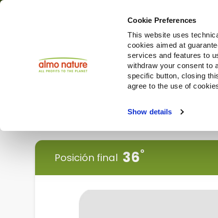
Cookie Preferences
This website uses technica
cookies aimed at guaranteei
Productos
services and features to u
withdraw your consent to a
specific button, closing th
agree to the use of cookie
Choose another country or region to see content specifi
Show details
< Vuelve atrás
36
Posición final