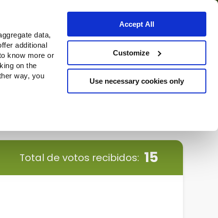
Accept All
aggregate data,
ffer additional
Dónde comprar
Customize
 to know more or
cking on the
other way, you
Use necessary cookies only
Continue
15
Total de votos recibidos: