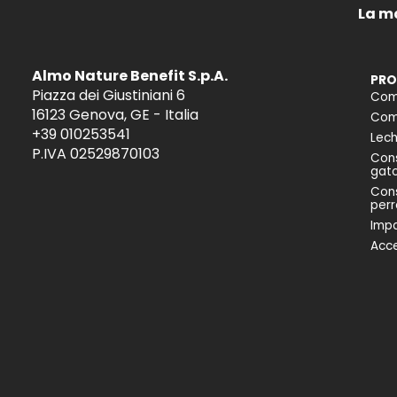
La m
Almo Nature Benefit S.p.A.
PRO
Piazza dei Giustiniani 6
Com
16123 Genova, GE - Italia
Comi
+39 010253541
Lech
P.IVA 02529870103
Cons
gat
Cons
perr
Impa
Acce