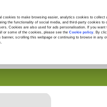
Almo Nature
Fondazione Capellino
REcommunity
l cookies to make browsing easier, analytics cookies to collect 
ng the functionality of social media, and third-party cookies to o
Companion for Life
Convocatoria
Quiénes somos
sers. Cookies are also used for ads personalisation. If you want
ll or some of the cookies, please see the
Cookie policy
. By cli
is banner, scrolling this webpage or continuing to browse in any 
s.
c to your location.