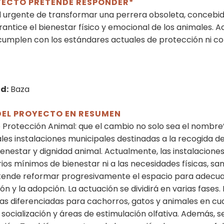
OYECTO PRETENDE RESPONDER*
 urgente de transformar una perrera obsoleta, concebid
ntice el bienestar físico y emocional de los animales. A
o cumplen con los estándares actuales de protección ni co
d:
Baza
DEL PROYECTO EN RESUMEN
 Protección Animal: que el cambio no solo sea el nombre”
ales instalaciones municipales destinadas a la recogida
enestar y dignidad animal. Actualmente, las instalacion
rios mínimos de bienestar ni a las necesidades físicas, sa
tende reformar progresivamente el espacio para adecua
ión y la adopción. La actuación se dividirá en varias fases.
nas diferenciadas para cachorros, gatos y animales en cu
ocialización y áreas de estimulación olfativa. Además, s