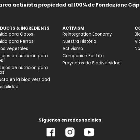
arca activista propiedad al 100% de Fondazione Cape
DUCTS & INGREDIENTS
ACTIVISM
C
ida para Gatos
Reintegration Economy
Bl
da para Perros
Nuestra História
Vi
os vegetales
Activismo
No
ejos de nutrición para
Companion For Life
os
Proyectos de Biodiversidad
ejos de nutrición para
os
cto en la biodiversidad
sibilidad
Síguenos en redes sociales