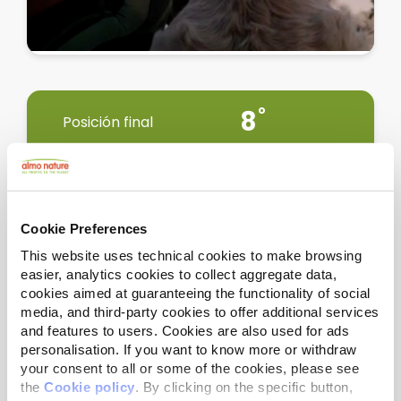
8
Posición final
Programa Mejores Amigos
Cookie Preferences
Barcelona, cataluña, Barcelona
This website uses technical cookies to make browsing
easier, analytics cookies to collect aggregate data,
cookies aimed at guaranteeing the functionality of social
media, and third-party cookies to offer additional services
and features to users. Cookies are also used for ads
personalisation. If you want to know more or withdraw
Ir a la ficha del proyecto >>
your consent to all or some of the cookies, please see
the
Cookie policy
. By clicking on the specific button,