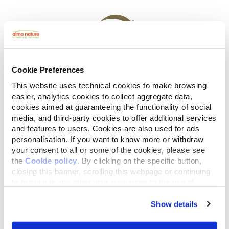
Cookie Preferences
PRODUCIDO A PARTIR DE FUENTES
This website uses technical cookies to make browsing
RENOVABLES
easier, analytics cookies to collect aggregate data,
cookies aimed at guaranteeing the functionality of social
media, and third-party cookies to offer additional services
and features to users. Cookies are also used for ads
personalisation. If you want to know more or withdraw
your consent to all or some of the cookies, please see
the
Cookie policy
. By clicking on the specific button,
closing this banner, scrolling this webpage or continuing
to browse in any other way, you agree to the use of
SEGURO Y SIN PRODUCTOS QUÍMICOS
cookies.
Show details