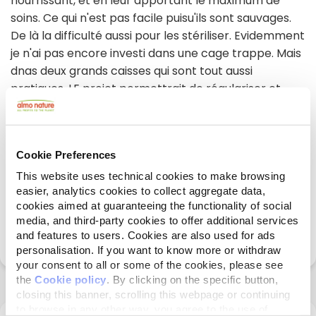
nourrissant, et en leur apportant le maximum de
soins. Ce qui n'est pas facile puisu'ils sont sauvages.
De là la difficulté aussi pour les stériliser. Evidemment
je n'ai pas encore investi dans une cage trappe. Mais
dnas deux grands caisses qui sont tout aussi
pratiques. LE projet permettrait de régulariser et
d'accélérer le nombre de stérilisations
SUMMARY OF THE MAIN EXPECTED RESULTS:
Cookie Preferences
Augmenter le nombre de stérilisations, 15 minimum
sur une année, achat d'une ou deux cages trappes.
This website uses technical cookies to make browsing
easier, analytics cookies to collect aggregate data,
Publicité, affichages, petits abris à mettre un peu
cookies aimed at guaranteeing the functionality of social
partout dans le village. Imposer la présence des
media, and third-party cookies to offer additional services
chats, sans qu'ils soient perçus comme de la vermine
and features to users. Cookies are also used for ads
personalisation. If you want to know more or withdraw
your consent to all or some of the cookies, please see
the
Cookie policy
. By clicking on the specific button,
closing this banner, scrolling this webpage or continuing
to browse in any other way, you agree to the use of