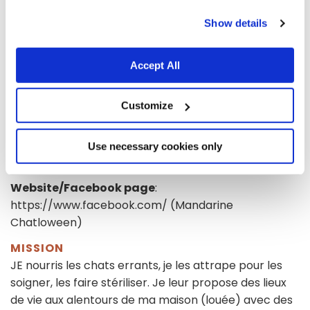
INFORMATION ABOUT THE
cookies.
Show details
ASSOCIATION PROPOSING THE
PROJECT
Accept All
CHATLOWEEN chats libres Corbières0/08/2023
Customize
132 chemin de la gare, CORBIERES, provence-alpes-
cote-dazur, 04220, FR
Use necessary cookies only
Year of establishment
: 2023
Website/Facebook page
:
https://www.facebook.com/ (Mandarine
Chatloween)
MISSION
JE nourris les chats errants, je les attrape pour les
soigner, les faire stériliser. Je leur propose des lieux
de vie aux alentours de ma maison (louée) avec des