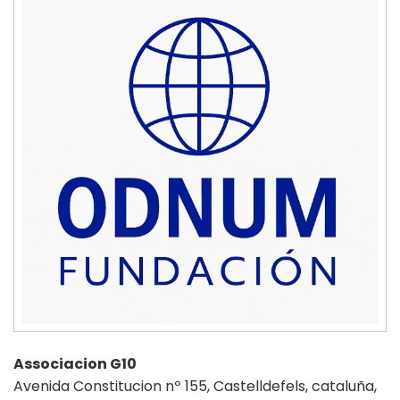
Associacion G10
Avenida Constitucion nº 155, Castelldefels, cataluña,