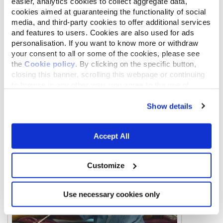
easier, analytics cookies to collect aggregate data,
cookies aimed at guaranteeing the functionality of social
media, and third-party cookies to offer additional services
and features to users. Cookies are also used for ads
personalisation. If you want to know more or withdraw
your consent to all or some of the cookies, please see
the
Cookie policy
. By clicking on the specific button,
closing this banner, scrolling this webpage or continuing
to browse in any other way, you agree to the use of
cookies.
Show details
Accept All
Customize
Use necessary cookies only