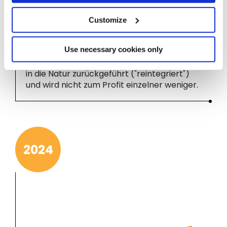
Wir nennen unser Geschäftsmodell, bei
dem eine Stiftung 100 % des Unternehmens
Customize
besitzt, offiziell als
Reintegration
Economy
: Der durch unsere geschäftlichen
Use necessary cookies only
Aktivitäten geschaffene Mehrwert (nach
Abzug von Kosten und Steuern) wird wieder
in die Natur zurückgeführt ("reintegriert")
und wird nicht zum Profit einzelner weniger.
2024