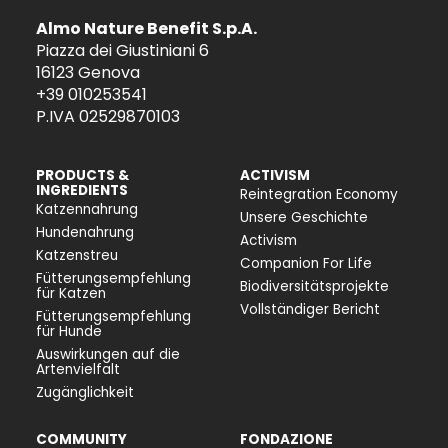
Almo Nature Benefit S.p.A.
Piazza dei Giustiniani 6
16123 Genova
+39 010253541
P.IVA 02529870103
PRODUCTS &
ACTIVISM
INGREDIENTS
Reintegration Economy
Katzennahrung
Unsere Geschichte
Hundenahrung
Activism
Katzenstreu
Companion For Life
Fütterungsempfehlung
Biodiversitätsprojekte
für Katzen
Vollständiger Bericht
Fütterungsempfehlung
für Hunde
Auswirkungen auf die
Artenvielfalt
Zugänglichkeit
COMMUNITY
FONDAZIONE