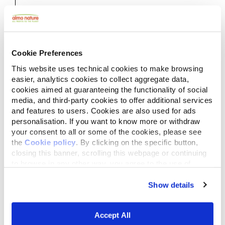
Cookie Preferences
This website uses technical cookies to make browsing
easier, analytics cookies to collect aggregate data,
cookies aimed at guaranteeing the functionality of social
media, and third-party cookies to offer additional services
and features to users. Cookies are also used for ads
personalisation. If you want to know more or withdraw
your consent to all or some of the cookies, please see
the
Cookie policy
. By clicking on the specific button,
closing this banner, scrolling this webpage or continuing
to browse in any other way, you agree to the use of
cookies.
Geburt der Reintegration
Show details
Economy als
Geschäftsmodell
Accept All