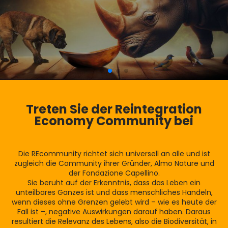
Treten Sie der Reintegration
Economy Community bei
Die REcommunity richtet sich universell an alle und ist
zugleich die Community ihrer Gründer, Almo Nature und
der Fondazione Capellino.
Sie beruht auf der Erkenntnis, dass das Leben ein
unteilbares Ganzes ist und dass menschliches Handeln,
wenn dieses ohne Grenzen gelebt wird – wie es heute der
Fall ist –, negative Auswirkungen darauf haben. Daraus
resultiert die Relevanz des Lebens, also die Biodiversität, in