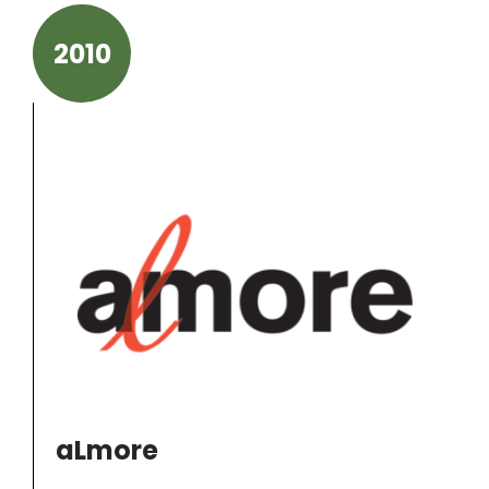
2010
aLmore