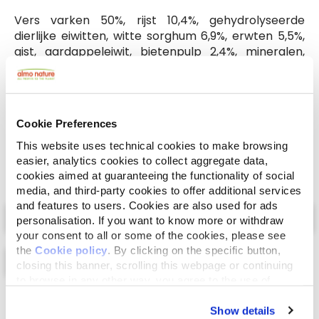
Vers varken 50%, rijst 10,4%, gehydrolyseerde
dierlijke eiwitten, witte sorghum 6,9%, erwten 5,5%,
gist, aardappeleiwit, bietenpulp 2,4%, mineralen,
kippenvet*, gedroogde cranberries 0,92%, inuline
van cichorei (bron van FOS) 0,1%, mannan-
oligosacharides 0,1%, Mojave-yucca 0,01%. *Het
bevat geen kippen proteïne.
Cookie Preferences
This website uses technical cookies to make browsing
easier, analytics cookies to collect aggregate data,
cookies aimed at guaranteeing the functionality of social
media, and third-party cookies to offer additional services
Select a tab
and features to users. Cookies are also used for ads
personalisation. If you want to know more or withdraw
your consent to all or some of the cookies, please see
the
Cookie policy
. By clicking on the specific button,
closing this banner, scrolling this webpage or continuing
to browse in any other way, you agree to the use of
cookies.
Lijst
Kaart
Show details