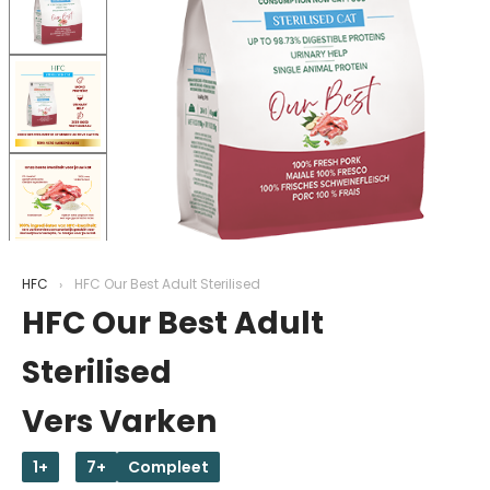
HFC
HFC Our Best Adult Sterilised
HFC Our Best Adult
Sterilised
Vers Varken
1+
7+
Compleet