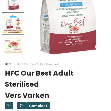
HFC
HFC Our Best Adult Sterilised
HFC Our Best Adult
Sterilised
Vers Varken
1+
7+
Compleet