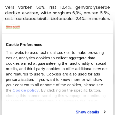
Vers varken 50%, rijst 10,4%, gehydrolyseerde
dierlijke eiwitten, witte sorghum 6,9%, erwten 5,5%,
gist, aardappeleiwit, bietenpulp 2,4%, mineralen,
kippenvet*, gedroogde cranberries 0,92%, inuline
van cichorei (bron van FOS) 0,1%, mannan-
oligosacharides 0,1%, Mojave-yucca 0,01%. *Het
bevat geen kippen proteïne.
Cookie Preferences
This website uses technical cookies to make browsing
easier, analytics cookies to collect aggregate data,
cookies aimed at guaranteeing the functionality of social
media, and third-party cookies to offer additional services
Select a tab
and features to users. Cookies are also used for ads
personalisation. If you want to know more or withdraw
your consent to all or some of the cookies, please see
the
Cookie policy
. By clicking on the specific button,
closing this banner, scrolling this webpage or continuing
to browse in any other way, you agree to the use of
cookies.
Lijst
Kaart
Show details