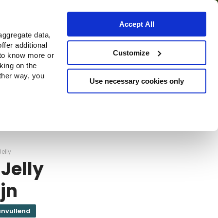
Accept All
aggregate data,
ffer additional
ns
Waar te koop
Customize
 to know more or
cking on the
other way, you
Use necessary cookies only
Continue
elly
Jelly
jn
nvullend