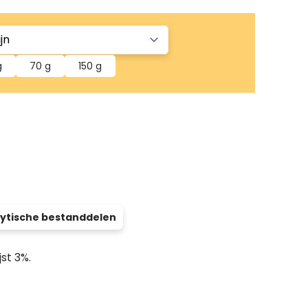
g
70 g
150 g
ytische bestanddelen
jst 3%.