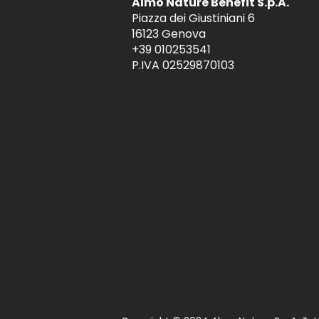
Almo Nature Benefit S.p.A.
Piazza dei Giustiniani 6
16123 Genova
+39 010253541
P.IVA 02529870103