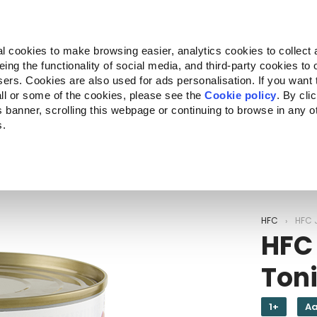
Almo Nature
Fondazione Capellino
REcommunity
l cookies to make browsing easier, analytics cookies to collect 
ng the functionality of social media, and third-party cookies to o
Companion for Life
Oproep voor projecten
Over o
sers. Cookies are also used for ads personalisation. If you want
ll or some of the cookies, please see the
Cookie policy
. By cli
is banner, scrolling this webpage or continuing to browse in any 
s.
c to your location.
HFC
HFC J
HFC 
Toni
1+
Aa