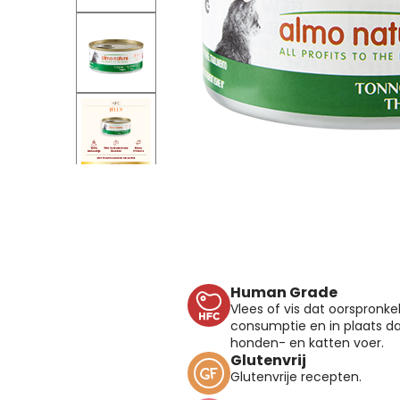
Human Grade
Vlees of vis dat oorspronke
consumptie en in plaats da
honden- en katten voer.
Glutenvrij
Glutenvrije recepten.