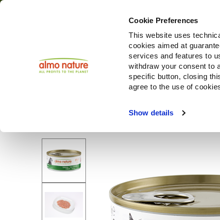
Cookie Preferences
This website uses technica
cookies aimed at guaranteei
Producten
services and features to u
withdraw your consent to a
specific button, closing th
agree to the use of cookie
Choose another country or region to see content specifi
Show details