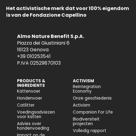
Het activistische merk dat voor 100% eigendom
is van de Fondazione Capellino
Almo Nature Benefit S.p.A.
Piazza dei Giustiniani 6
16123 Genova
+39 010253541
P.IVA 02529870103
PRODUCTS &
ACTIVISM
INGREDIENTS
Reintegration
Kattenvoer
Economy
Hondenvoer
Onze geschiedenis
Catlitter
Activism
Voedingsadviezen
Companion For Life
voor katten
Biodiversiteit
Advies over
projecten
hondenvoeding
Volledig rapport
Impact op de