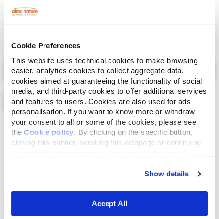
Cookie Preferences
This website uses technical cookies to make browsing
Select a tab
easier, analytics cookies to collect aggregate data,
cookies aimed at guaranteeing the functionality of social
media, and third-party cookies to offer additional services
and features to users. Cookies are also used for ads
personalisation. If you want to know more or withdraw
your consent to all or some of the cookies, please see
Lijst
Kaart
the
Cookie policy
. By clicking on the specific button,
closing this banner, scrolling this webpage or continuing
to browse in any other way, you agree to the use of
cookies.
Show details
Accept All