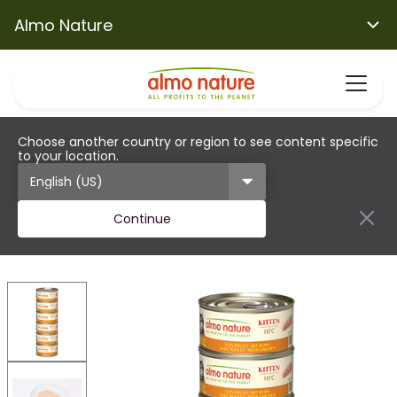
Almo Nature
Choose another country or region to see content specific
to your location.
Continue