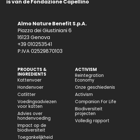
is van de Fondazione Capellino
Almo Nature Benefit S.p.A.
Piazza dei Giustiniani 6
16123 Genova
+39 010253541
P.IVA 02529870103
PRODUCTS &
ACTIVISM
INGREDIENTS
Reintegration
Kattenvoer
Economy
Hondenvoer
Onze geschiedenis
Catlitter
Activism
Voedingsadviezen
Companion For Life
voor katten
Biodiversiteit
Advies over
projecten
hondenvoeding
Volledig rapport
Impact op de
biodiversiteit
Toegankelijkheid