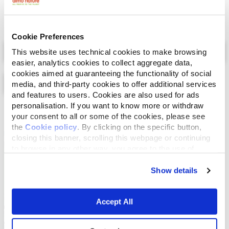
Cookie Preferences
Select a tab
This website uses technical cookies to make browsing
easier, analytics cookies to collect aggregate data,
cookies aimed at guaranteeing the functionality of social
media, and third-party cookies to offer additional services
and features to users. Cookies are also used for ads
personalisation. If you want to know more or withdraw
Lijst
Kaart
your consent to all or some of the cookies, please see
the
Cookie policy
. By clicking on the specific button,
closing this banner, scrolling this webpage or continuing
to browse in any other way, you agree to the use of
cookies.
Show details
Accept All