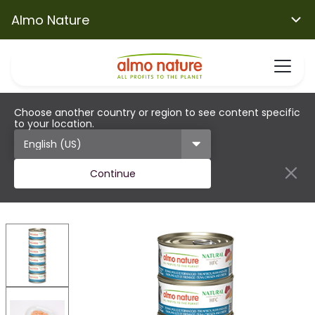
Almo Nature
Choose another country or region to see content specific
to your location.
Continue