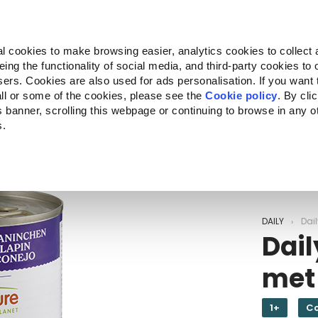
Almo Nature
Fondazione Capellino
REcommunity
l cookies to make browsing easier, analytics cookies to collect 
ng the functionality of social media, and third-party cookies to o
Companion for Life
Oproep voor projecten
Over o
sers. Cookies are also used for ads personalisation. If you want
ll or some of the cookies, please see the
Cookie policy
. By cli
is banner, scrolling this webpage or continuing to browse in any 
s.
c to your location.
DAILY
Dail
Dail
met
1+
C