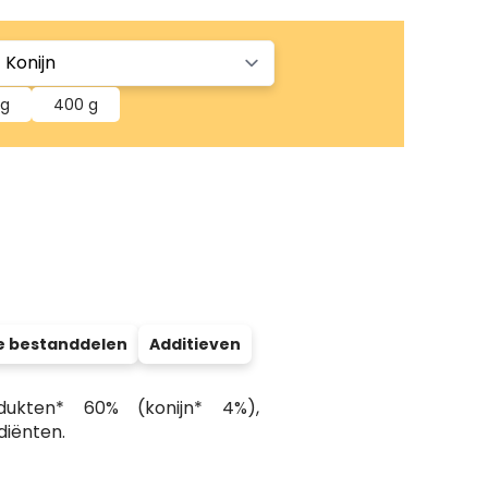
 g
400 g
e bestanddelen
Additieven
odukten* 60% (konijn* 4%),
diënten.