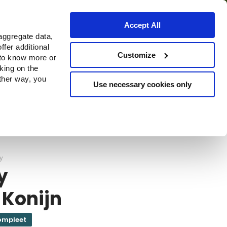
Accept All
aggregate data,
ffer additional
ns
Waar te koop
Customize
 to know more or
cking on the
other way, you
Use necessary cookies only
Continue
y
y
 Konijn
ompleet