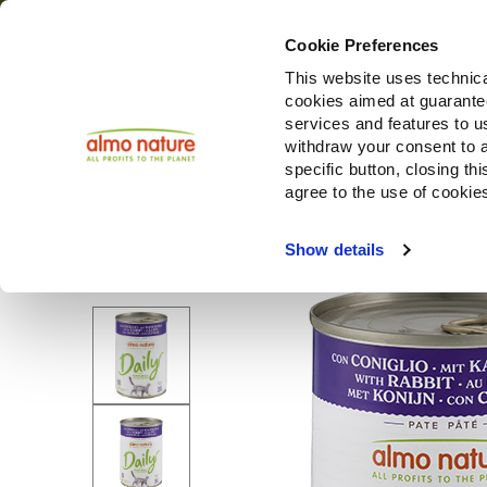
Cookie Preferences
This website uses technica
cookies aimed at guaranteei
Producten
services and features to u
withdraw your consent to a
specific button, closing th
agree to the use of cookie
Choose another country or region to see content specifi
Show details