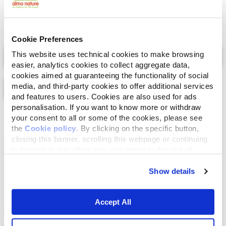
Cookie Preferences
Select a tab
This website uses technical cookies to make browsing
easier, analytics cookies to collect aggregate data,
cookies aimed at guaranteeing the functionality of social
media, and third-party cookies to offer additional services
and features to users. Cookies are also used for ads
personalisation. If you want to know more or withdraw
Lijst
Kaart
your consent to all or some of the cookies, please see
the
Cookie policy
. By clicking on the specific button,
closing this banner, scrolling this webpage or continuing
to browse in any other way, you agree to the use of
cookies.
Show details
Accept All