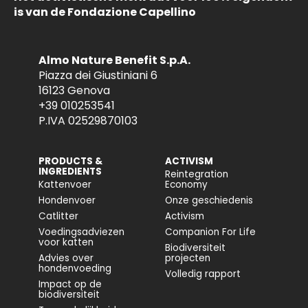
is van de Fondazione Capellino
Almo Nature Benefit S.p.A.
Piazza dei Giustiniani 6
16123 Genova
+39 010253541
P.IVA 02529870103
PRODUCTS &
ACTIVISM
INGREDIENTS
Reintegration
Kattenvoer
Economy
Hondenvoer
Onze geschiedenis
Catlitter
Activism
Voedingsadviezen
Companion For Life
voor katten
Biodiversiteit
Advies over
projecten
hondenvoeding
Volledig rapport
Impact op de
biodiversiteit