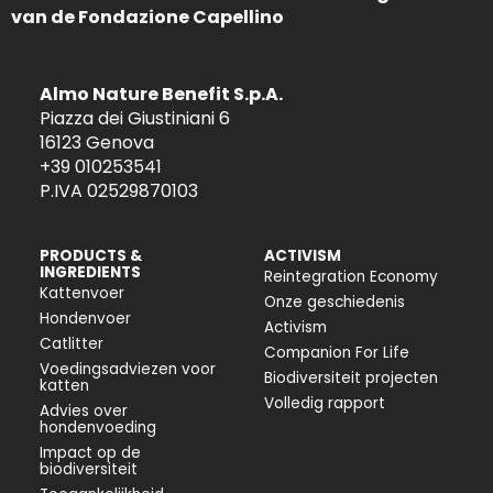
van de Fondazione Capellino
Almo Nature Benefit S.p.A.
Piazza dei Giustiniani 6
16123 Genova
+39 010253541
P.IVA 02529870103
PRODUCTS &
ACTIVISM
INGREDIENTS
Reintegration Economy
Kattenvoer
Onze geschiedenis
Hondenvoer
Activism
Catlitter
Companion For Life
Voedingsadviezen voor
Biodiversiteit projecten
katten
Volledig rapport
Advies over
hondenvoeding
Impact op de
biodiversiteit