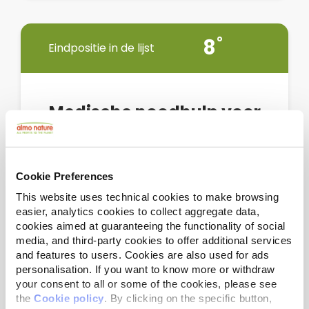
8
Eindpositie in de lijst
Medische noodhulp voor
gewonde dieren op de
Westelijke Jordaanoever
Amsterdam, noord-holland, 1073 SL
Cookie Preferences
This website uses technical cookies to make browsing
easier, analytics cookies to collect aggregate data,
Ga naar de projectpagina >>
cookies aimed at guaranteeing the functionality of social
media, and third-party cookies to offer additional services
and features to users. Cookies are also used for ads
personalisation. If you want to know more or withdraw
your consent to all or some of the cookies, please see
the
Cookie policy
. By clicking on the specific button,