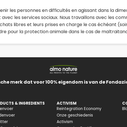
nir les personnes en difficultés en agissant dans la dimen
t avec les services sociaux. Nous travaillons avec les co
es chats libres et leurs prises en charge le cas échéant (so
rdre pour la protection animale dans le cas de maltraita
ische merk dat voor 100% eigendom is van de Fondazi
DUCTS & INGREDIENTS
ACTIVISM
C
tenvoer
Reintegration Economy
Bl
denvoer
Onze geschiedenis
itter
Activism