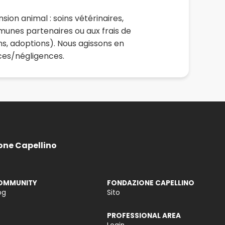
sion animal : soins vétérinaires,
mmunes partenaires ou aux frais de
ins, adoptions). Nous agissons en
nces/négligences.
one Capellino
OMMUNITY
FONDAZIONE CAPELLINO
og
Sito
PROFESSIONAL AREA