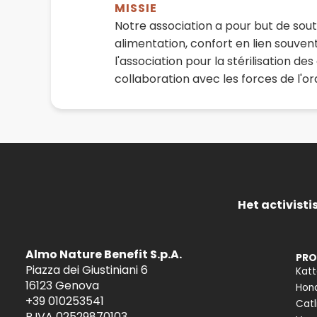
MISSIE
Notre association a pour but de soute
alimentation, confort en lien souven
l'association pour la stérilisation d
collaboration avec les forces de l'o
Het activist
Almo Nature Benefit S.p.A.
PRO
Piazza dei Giustiniani 6
Kat
16123 Genova
Hon
+39 010253541
Catl
P.IVA 02529870103