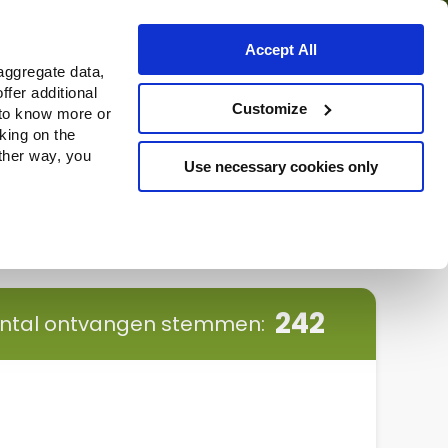
Accept All
aggregate data,
ffer additional
ns
Waar te koop
Customize
 to know more or
cking on the
other way, you
Use necessary cookies only
Continue
242
antal ontvangen stemmen: