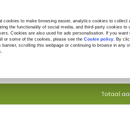
Almo Nature
Fondazione Capellino
REcommunity
l cookies to make browsing easier, analytics cookies to collect 
ng the functionality of social media, and third-party cookies to o
Companion for Life
Oproep voor projecten
Over o
sers. Cookies are also used for ads personalisation. If you want
ll or some of the cookies, please see the
Cookie policy
. By cli
is banner, scrolling this webpage or continuing to browse in any 
s.
c to your location.
Totaal a