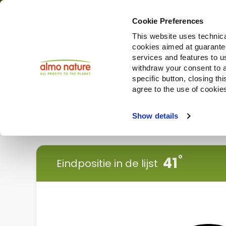
Cookie Preferences
This website uses technica
cookies aimed at guaranteei
Producten
services and features to u
withdraw your consent to a
specific button, closing th
agree to the use of cookie
Choose another country or region to see content specifi
Show details
< Ga terug
41
Eindpositie in de lijst