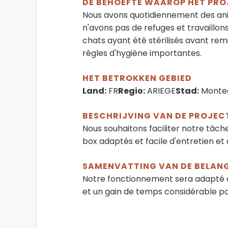
DE BEHOEFTE WAAROP HET PROJ
Nous avons quotidiennement des anim
n'avons pas de refuges et travaillon
chats ayant été stérilisés avant re
règles d'hygiène importantes.
HET BETROKKEN GEBIED
Land:
FR
Regio:
ARIEGE
Stad:
Monteg
BESCHRIJVING VAN DE PROJEC
Nous souhaitons faciliter notre tâch
box adaptés et facile d'entretien et 
SAMENVATTING VAN DE BELAN
Notre fonctionnement sera adapté à n
et un gain de temps considérable pou