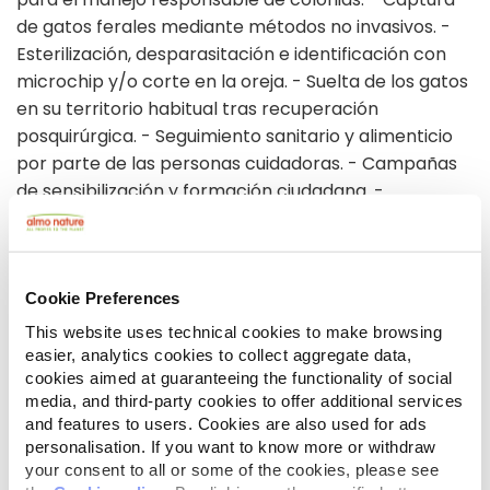
de gatos ferales mediante métodos no invasivos. -
Esterilización, desparasitación e identificación con
microchip y/o corte en la oreja. - Suelta de los gatos
en su territorio habitual tras recuperación
posquirúrgica. - Seguimiento sanitario y alimenticio
por parte de las personas cuidadoras. - Campañas
de sensibilización y formación ciudadana. -
Colaboración con clínicas veterinarias, entidades
públicas y asociaciones. - Gestión de adopciones.
SAMENVATTING VAN DE BELANGRIJKSTE
Cookie Preferences
VERWACHTE RESULTATEN:
This website uses technical cookies to make browsing
- Reducir progresivamente la población de gatos en
easier, analytics cookies to collect aggregate data,
cookies aimed at guaranteeing the functionality of social
Pasaia. - Alcanzar un mínimo de 80% de
media, and third-party cookies to offer additional services
esterilización en las colonias registradas en un plazo
and features to users. Cookies are also used for ads
de 12-18 meses. - Identificar y registrar al menos el
personalisation. If you want to know more or withdraw
90% de las colonias del municipio durante el primer
your consent to all or some of the cookies, please see