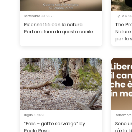
settembre 30, 2020
luglio 4, 2
Riconnettiti con la natura.
The Pr
Portami fuori da questo canile
Nature
per la 
luglio 8, 2021
settembre
“Felis – gatto sarvægo” by
Sono u
Paolo Rossi
c'è la l