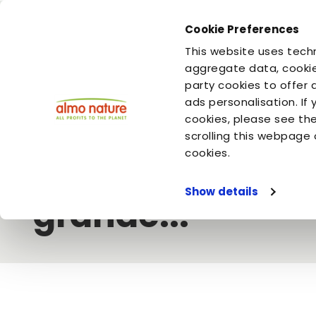
Cookie Preferences
This website uses techn
Tu sei
Tu sei
il tuo cane
il tuo gatto
aggregate data, cookie
party cookies to offer 
ads personalisation. If
cookies, please see th
Pagina iniziale
Video
Fondazione Capellino
La tua impr
scrolling this webpage 
La tua impronta
cookies.
Show details
grande...