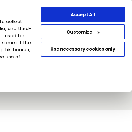
Area professionale
Switzerland - IT
Accept All
Carica la tua adozione.
to collect
Aiuta altri cani e gatti che
a, and third-
aspettano di essere adottati
Customize
so used for
or some of the
Use necessary cookies only
g this banner,
he use of
 bene più