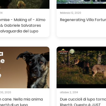
014
febbraio 12, 2020
omise - Making of - Almo
Regenerating Villa Fortu
 & Gabriele Salvatores
salvaguardia del Lupo
 30, 2020
ottobre 2, 2014
n cane. Nella mia anima
Due cuccioli di lupo torn
ibertà di un lupo
libertà. Questo è JUST