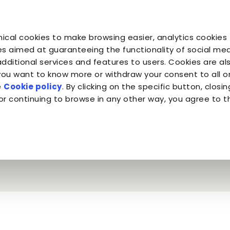
ical cookies to make browsing easier, analytics cookies 
Tu sei il suo
Tu sei
Tu sei
Companion for Life
il Pianeta
Almo Nature
s aimed at guaranteeing the functionality of social medi
additional services and features to users. Cookies are al
 you want to know more or withdraw your consent to all 
e
Cookie policy
. By clicking on the specific button, closin
onta contribuisce a un bene più grande...
or continuing to browse in any other way, you agree to t
 contribuisce a un