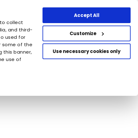
Area professionale
Switzerland - IT
Accept All
Carica la tua adozione.
to collect
Aiuta altri cani e gatti che
a, and third-
aspettano di essere adottati
Customize
so used for
or some of the
Use necessary cookies only
g this banner,
he use of