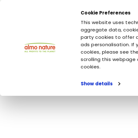
Cookie Preferences
This website uses techn
Tu sei
Tu sei
il tuo cane
il tuo gatto
aggregate data, cookie
party cookies to offer 
ads personalisation. If
cookies, please see th
Pagina iniziale
Video
Fondazione Capellino
Una Storia d
scrolling this webpage 
Una Storia di Lup
cookies.
Show details