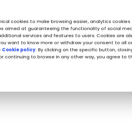
ical cookies to make browsing easier, analytics cookies 
Tu sei il suo
Tu sei
Tu sei
Companion for Life
il Pianeta
Almo Nature
s aimed at guaranteeing the functionality of social medi
additional services and features to users. Cookies are al
 you want to know more or withdraw your consent to all 
e
Cookie policy
. By clicking on the specific button, closin
i Lupi
or continuing to browse in any other way, you agree to t
i