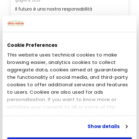
giugno 9, 2020
Il futuro è una nostra responsabilità
Cookie Preferences
This website uses technical cookies to make
browsing easier, analytics cookies to collect
aggregate data, cookies aimed at guaranteeing
the functionality of social media, and third-party
cookies to offer additional services and features
to users. Cookies are also used for ads
personalisation. If you want to know more or
maggio 15, 2015
withdraw your consent to all or some of the
The Promise
cookies, please see the
Cookie policy
. By clicking
on the specific button, closing this banner,
Show details
scrolling this webpage or continuing to browse in
any other way, you agree to the use of cookies.