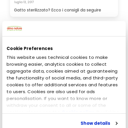
luglio 13, 2017
Gatto sterilizzato? Ecco i consigli da seguire
Cookie Preferences
This website uses technical cookies to make
browsing easier, analytics cookies to collect
aggregate data, cookies aimed at guaranteeing
the functionality of social media, and third-party
cookies to offer additional services and features
to users. Cookies are also used for ads
maggio 3, 2016
personalisation. If you want to know more or
Alternative - crocchette 100% HFC per cani
withdraw your consent to all or some of the
cookies, please see the
Cookie policy
. By clicking
on the specific button, closing this banner,
Show details
scrolling this webpage or continuing to browse in