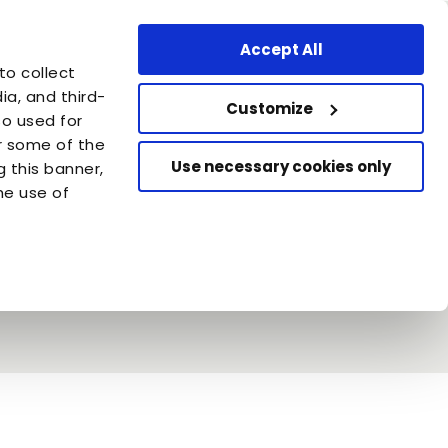
Area professionale
Switzerland - IT
Accept All
Carica la tua adozione.
to collect
Aiuta altri cani e gatti che
a, and third-
aspettano di essere adottati
Customize
so used for
or some of the
Use necessary cookies only
g this banner,
he use of
: tutti i miti da