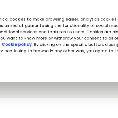
ical cookies to make browsing easier, analytics cookies 
Tu sei il suo
Tu sei
Tu sei
Companion for Life
il Pianeta
Almo Nature
s aimed at guaranteeing the functionality of social medi
additional services and features to users. Cookies are al
 you want to know more or withdraw your consent to all 
e
Cookie policy
. By clicking on the specific button, closin
ieta del gatto: tutti i miti da sfatare
or continuing to browse in any other way, you agree to t
ella dieta del gatto