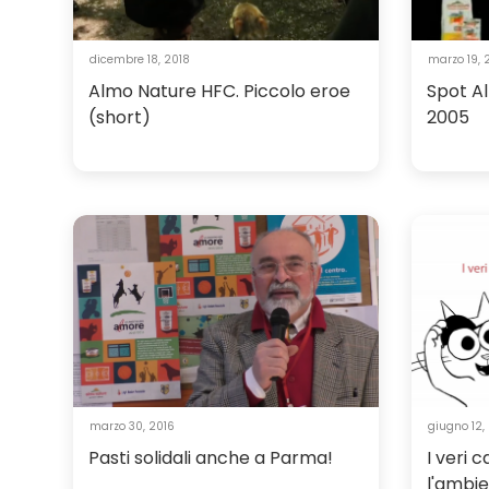
dicembre 18, 2018
marzo 19, 
Almo Nature HFC. Piccolo eroe
Spot A
(short)
2005
marzo 30, 2016
giugno 12,
Pasti solidali anche a Parma!
I veri 
l'ambie