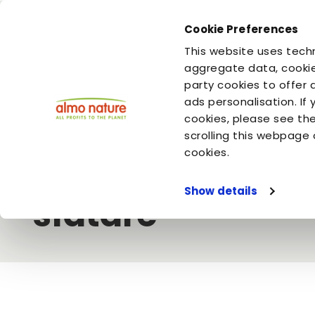
Cookie Preferences
This website uses techn
Tu sei
Tu sei
il tuo cane
il tuo gatto
aggregate data, cookie
party cookies to offer 
ads personalisation. If
cookies, please see th
Pagina iniziale
Video
Almo Nature
Troppe proteine nella d
scrolling this webpage 
Troppe proteine n
cookies.
Show details
sfatare