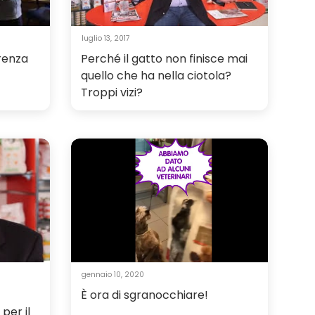
luglio 13, 2017
renza
Perché il gatto non finisce mai
quello che ha nella ciotola?
Troppi vizi?
gennaio 10, 2020
È ora di sgranocchiare!
 per il