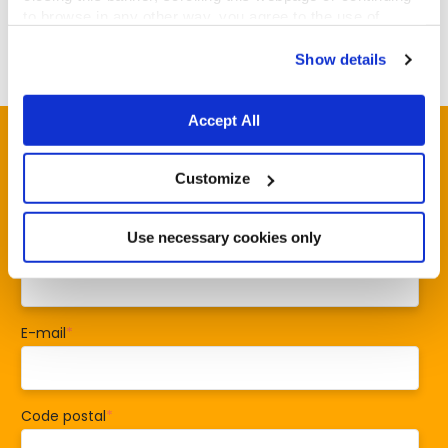
to browse in any other way, you agree to the use of
cookies.
Show details
Accept All
Prénom
*
Customize
Use necessary cookies only
Nom
*
E-mail
*
Code postal
*