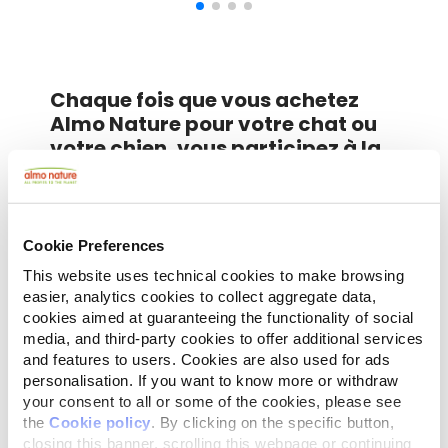
Chaque fois que vous achetez
Almo Nature pour votre chat ou
votre chien, vous participez à la
Reintegration Economy.
Cookie Preferences
This website uses technical cookies to make browsing
easier, analytics cookies to collect aggregate data,
QUI SOMMES-NOUS
cookies aimed at guaranteeing the functionality of social
media, and third-party cookies to offer additional services
?
and features to users. Cookies are also used for ads
personalisation. If you want to know more or withdraw
your consent to all or some of the cookies, please see
the
Cookie policy
. By clicking on the specific button,
Découvrez-le ici
closing this banner, scrolling this webpage or continuing