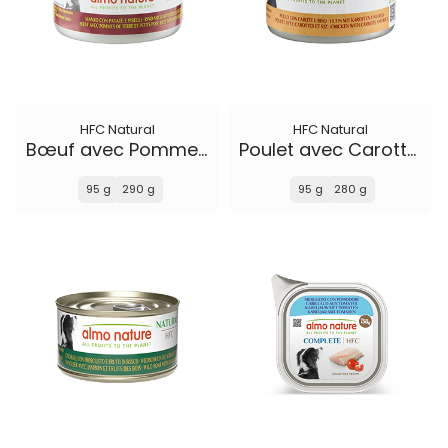
HFC Natural
HFC Natural
Bœuf avec Pommes de Terre et Petits Pois
Poulet avec Carottes et Riz
95 g
290 g
95 g
280 g