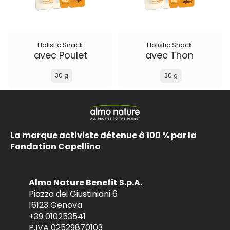
Holistic Snack
Holistic Snack
avec Poulet
avec Thon
30 g
30 g
La marque activiste détenue à 100 % par la
Fondation Capellino
Almo Nature Benefit S.p.A.
Piazza dei Giustiniani 6
16123 Genova
+39 010253541
P.IVA 02529870103