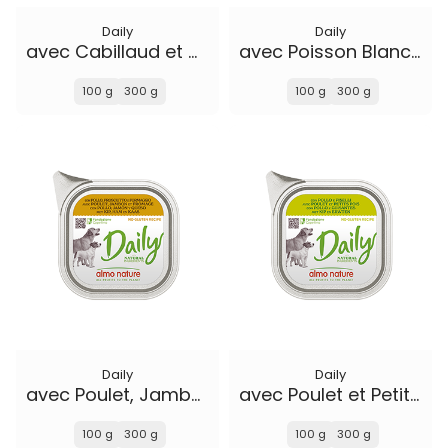
Daily
Daily
avec Cabillaud et Haricots Verts
avec Poisson Blanc et Riz
100 g
300 g
100 g
300 g
Daily
Daily
avec Poulet, Jambon et Fromage
avec Poulet et Petit Pois
100 g
300 g
100 g
300 g