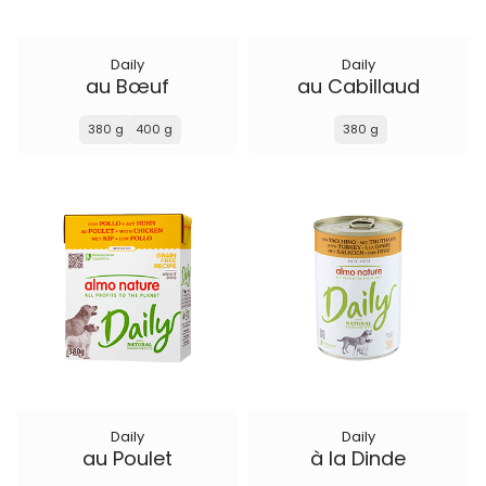
Daily
Daily
au Bœuf
au Cabillaud
380 g
400 g
380 g
Daily
Daily
au Poulet
à la Dinde