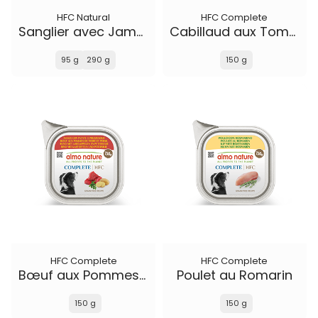
HFC Natural
HFC Complete
Sanglier avec Jambon et Fruits des Bois
Cabillaud aux Tomates
95 g
290 g
150 g
HFC Complete
HFC Complete
Bœuf aux Pommes de Terre et Persil
Poulet au Romarin
150 g
150 g