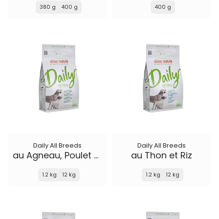
380 g
400 g
400 g
Daily All Breeds
Daily All Breeds
au Agneau, Poulet et Riz
au Thon et Riz
1.2 kg
12 kg
1.2 kg
12 kg