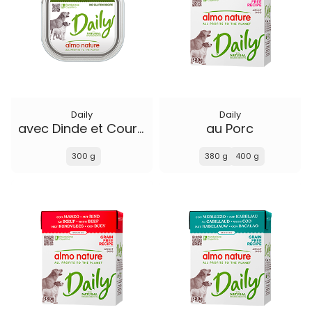
Daily
Daily
avec Dinde et Courgette
au Porc
300 g
380 g
400 g