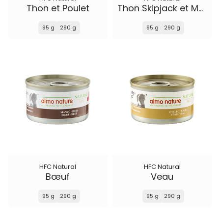
Thon et Poulet
Thon Skipjack et Morue
95 g
290 g
95 g
290 g
HFC Natural
HFC Natural
Bœuf
Veau
95 g
290 g
95 g
290 g