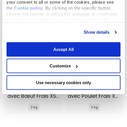
your consent to all or some of the cookies, please see
the
Cookie policy
. By clicking on the specific button,
2 kg
2 kg
closing this banner, scrolling this webpage or continuing
to browse in any other way, you agree to the use of
cookies.
Show details
Accept All
Customize
Use necessary cookies only
Almo Nature Life Maintenance
Almo Nature Life Maintenance
avec Bœuf Frais XS-S
avec Poulet Frais XS-S
2 kg
2 kg