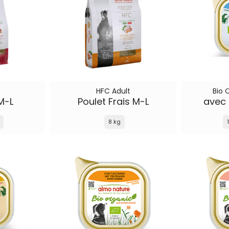
HFC Adult
Bio 
M-L
Poulet Frais M-L
avec 
8 kg