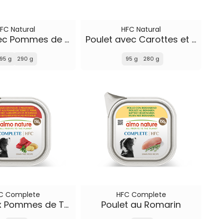
FC Natural
HFC Natural
Bœuf avec Pommes de Terre et Petits Pois
Poulet avec Carottes et Riz
95 g
290 g
95 g
280 g
C Complete
HFC Complete
Bœuf aux Pommes de Terre et Persil
Poulet au Romarin