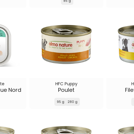
85 g
te
HFC Puppy
H
ique Nord
Poulet
Fil
95 g
280 g