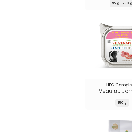
95 g
290 
HFC Comple
Veau au Ja
150 g