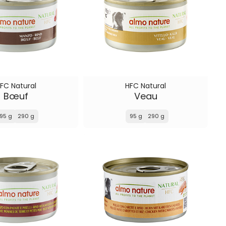
FC Natural
HFC Natural
Bœuf
Veau
95 g
290 g
95 g
290 g