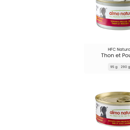
HFC Natura
Thon et Po
95 g
290 