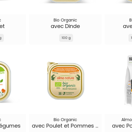
c
Bio Organic
B
et
avec Dinde
av
g
100 g
c
Bio Organic
Almo
 Légumes
avec Poulet et Pommes de Terre
avec Po