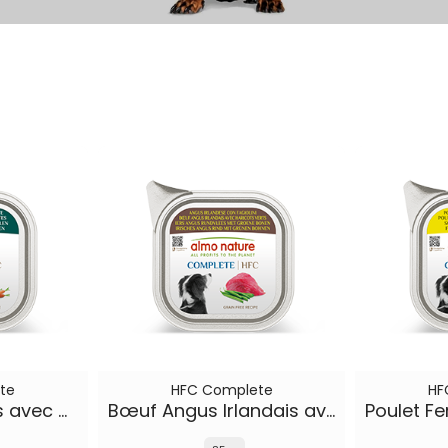
te
HFC Complete
HF
Agneau Islandais avec Carottes
Bœuf Angus Irlandais avec Haricots Verts