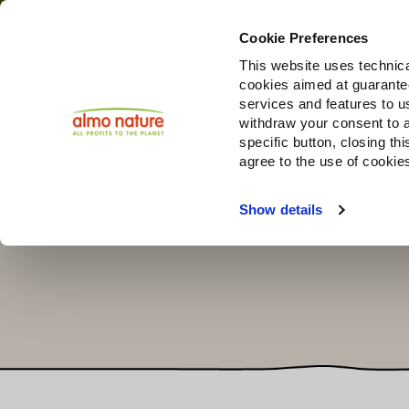
Cookie Preferences
This website uses technica
cookies aimed at guaranteei
Produi
services and features to u
withdraw your consent to a
specific button, closing th
agree to the use of cookie
Choose another country or region to see content specifi
Show details