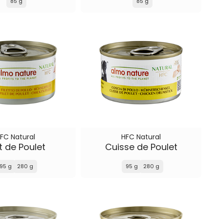
85 g
85 g
FC Natural
HFC Natural
et de Poulet
Cuisse de Poulet
95 g
280 g
95 g
280 g