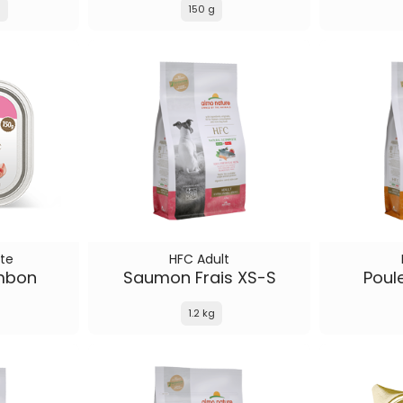
g
150 g
te
HFC Adult
mbon
Saumon Frais XS-S
Poul
1.2 kg