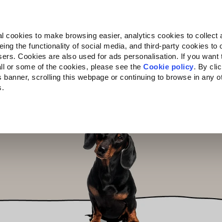
Almo Nature
Fondazione Capellino
REcommunity
l cookies to make browsing easier, analytics cookies to collect 
ng the functionality of social media, and third-party cookies to o
ts
Companion for Life
L'appel à projets
La marque
sers. Cookies are also used for ads personalisation. If you want
ll or some of the cookies, please see the
Cookie policy
. By cli
is banner, scrolling this webpage or continuing to browse in any 
s.
c to your location.