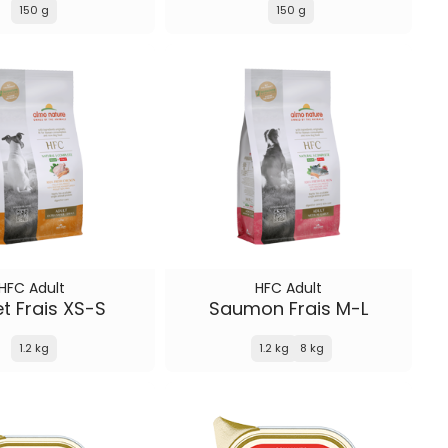
150 g
150 g
HFC Adult
HFC Adult
et Frais XS-S
Saumon Frais M-L
1.2 kg
1.2 kg
8 kg