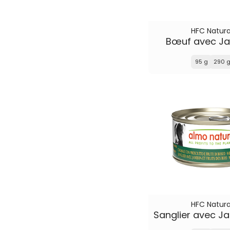
HFC Natura
Bœuf avec J
95 g
290 
HFC Natura