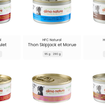
l
HFC Natural
H
ulet
Thon Skipjack et Morue
g
95 g
290 g