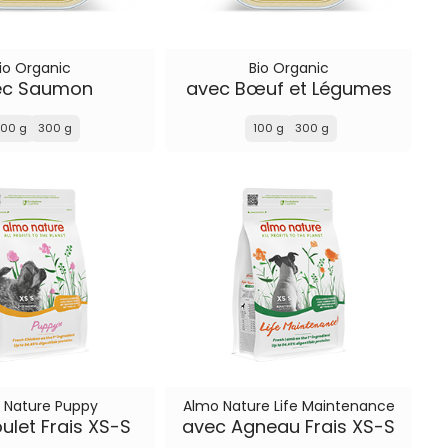
io Organic
Bio Organic
ec Saumon
avec Bœuf et Légumes
100 g
300 g
100 g
300 g
 Nature Puppy
Almo Nature Life Maintenance
ulet Frais XS-S
avec Agneau Frais XS-S