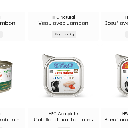
l
HFC Natural
H
ambon
Veau avec Jambon
g
95 g
290 g
l
HFC Complete
HF
Sanglier avec Jambon et Fruits des Bois
Cabillaud aux Tomates