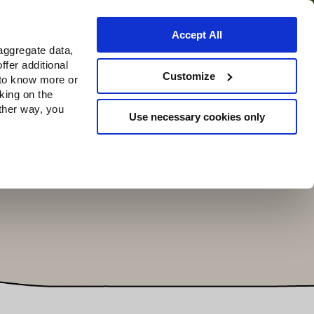
Accept All
aggregate data,
ffer additional
Où acheter
Customize
 to know more or
cking on the
other way, you
Use necessary cookies only
Continue