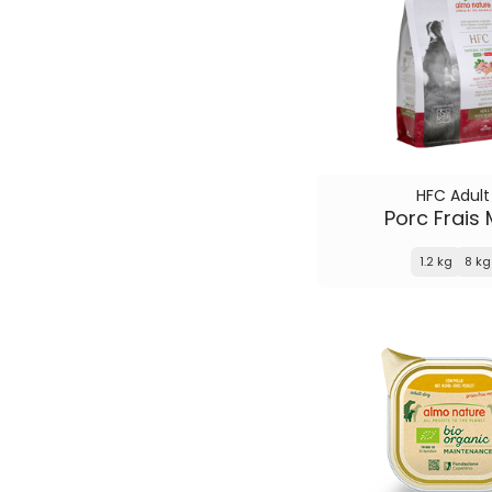
HFC Adult
Porc Frais 
1.2 kg
8 kg