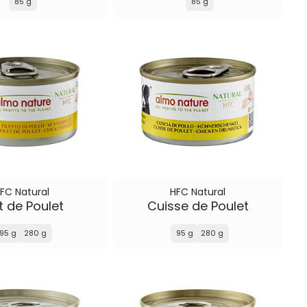
85 g
85 g
FC Natural
HFC Natural
et de Poulet
Cuisse de Poulet
95 g
280 g
95 g
280 g