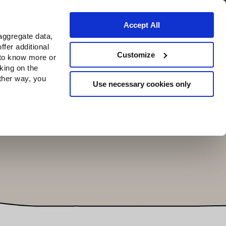
Accept All
aggregate data,
ffer additional
Où acheter
Customize
 to know more or
cking on the
other way, you
Use necessary cookies only
Continue