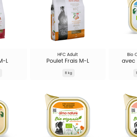
HFC Adult
Bio 
M-L
Poulet Frais M-L
avec 
8 kg