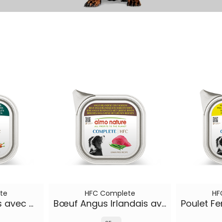
te
HFC Complete
HF
Agneau Islandais avec Carottes
Bœuf Angus Irlandais avec Haricots Verts