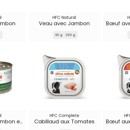
l
HFC Natural
H
ambon
Veau avec Jambon
g
95 g
290 g
l
HFC Complete
HF
Sanglier avec Jambon et Fruits des Bois
Cabillaud aux Tomates