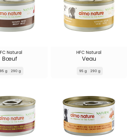
FC Natural
HFC Natural
Bœuf
Veau
95 g
290 g
95 g
290 g