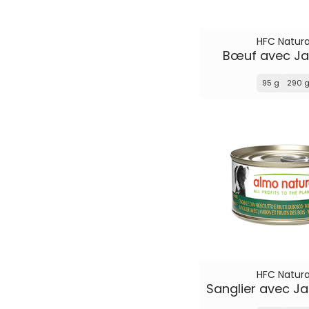
HFC Natura
Bœuf avec J
95 g
290 
HFC Natura