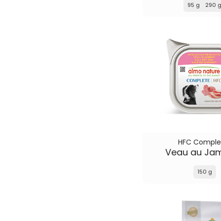
95 g
290 
HFC Comple
Veau au Ja
150 g