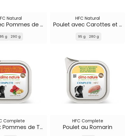
FC Natural
HFC Natural
Bœuf avec Pommes de Terre et Petits Pois
Poulet avec Carottes et Riz
95 g
290 g
95 g
280 g
C Complete
HFC Complete
Bœuf aux Pommes de Terre et Persil
Poulet au Romarin