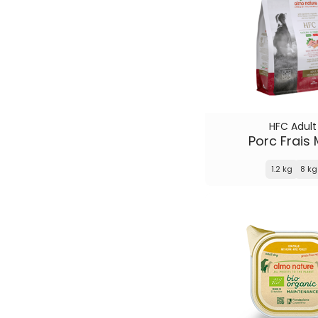
HFC Adult
Porc Frais 
1.2 kg
8 kg