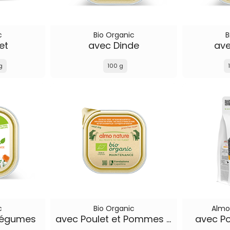
c
Bio Organic
B
et
avec Dinde
av
g
100 g
c
Bio Organic
Almo
 Légumes
avec Poulet et Pommes de Terre
avec Po