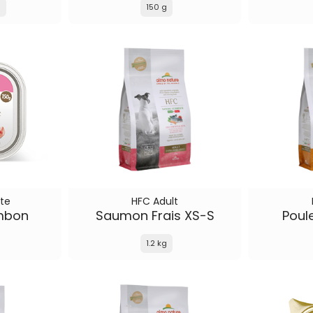
g
150 g
te
HFC Adult
mbon
Saumon Frais XS-S
Poul
1.2 kg