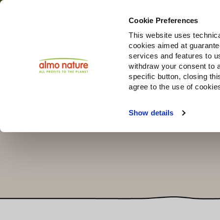
Cookie Preferences
This website uses technica
cookies aimed at guaranteei
Produi
services and features to u
withdraw your consent to a
specific button, closing th
agree to the use of cookie
Choose another country or region to see content specifi
Show details