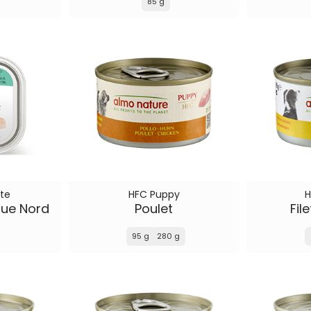
85 g
te
HFC Puppy
H
ique Nord
Poulet
Fil
95 g
280 g