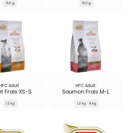
150 g
150 g
HFC Adult
HFC Adult
et Frais XS-S
Saumon Frais M-L
1.2 kg
1.2 kg
8 kg