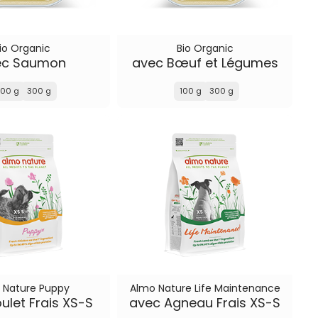
io Organic
Bio Organic
ec Saumon
avec Bœuf et Légumes
100 g
300 g
100 g
300 g
 Nature Puppy
Almo Nature Life Maintenance
ulet Frais XS-S
avec Agneau Frais XS-S