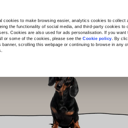
Almo Nature
Fondazione Capellino
REcommunity
l cookies to make browsing easier, analytics cookies to collect 
ng the functionality of social media, and third-party cookies to o
ts
Companion for Life
L'appel à projets
La marque
sers. Cookies are also used for ads personalisation. If you want
ll or some of the cookies, please see the
Cookie policy
. By cli
is banner, scrolling this webpage or continuing to browse in any 
s.
c to your location.