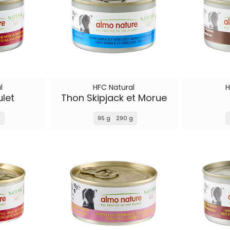
l
HFC Natural
H
ulet
Thon Skipjack et Morue
g
95 g
290 g