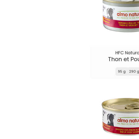
HFC Natura
Thon et Po
95 g
290 