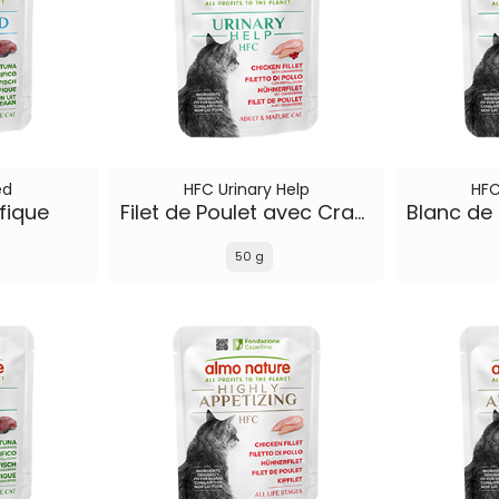
ed
HFC Urinary Help
HFC
fique
Filet de Poulet avec Cranberries
50 g