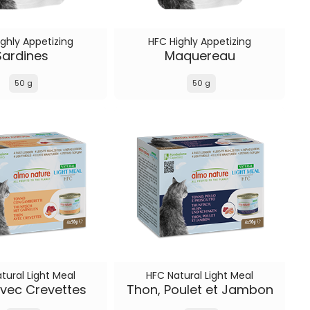
ghly Appetizing
HFC Highly Appetizing
Sardines
Maquereau
50 g
50 g
tural Light Meal
HFC Natural Light Meal
vec Crevettes
Thon, Poulet et Jambon