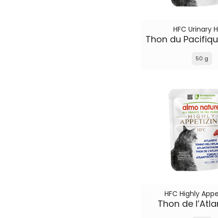
HFC Urinary H
50 g
HFC Highly Appe
Thon de l’Atla