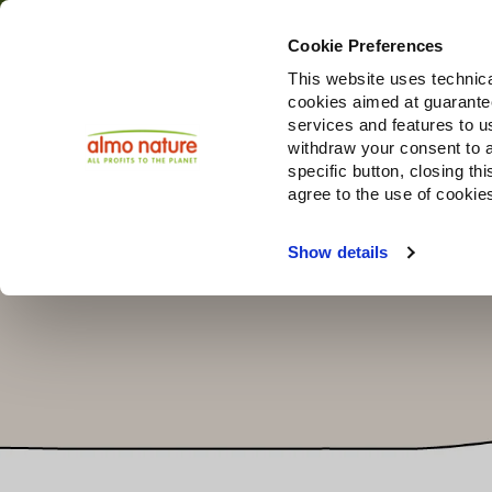
Cookie Preferences
This website uses technica
cookies aimed at guaranteei
Produi
services and features to u
withdraw your consent to a
specific button, closing th
agree to the use of cookie
Choose another country or region to see content specifi
Show details