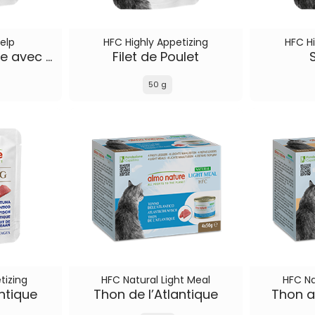
elp
HFC Highly Appetizing
HFC Hi
Thon du Pacifique avec Cranberries
Filet de Poulet
50 g
tizing
HFC Natural Light Meal
HFC Na
ntique
Thon de l’Atlantique
Thon a