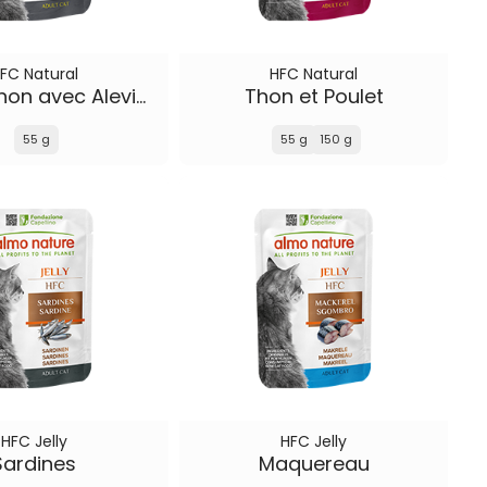
FC Natural
HFC Natural
Filet de Thon avec Alevins
Thon et Poulet
55 g
55 g
150 g
HFC Jelly
HFC Jelly
Sardines
Maquereau