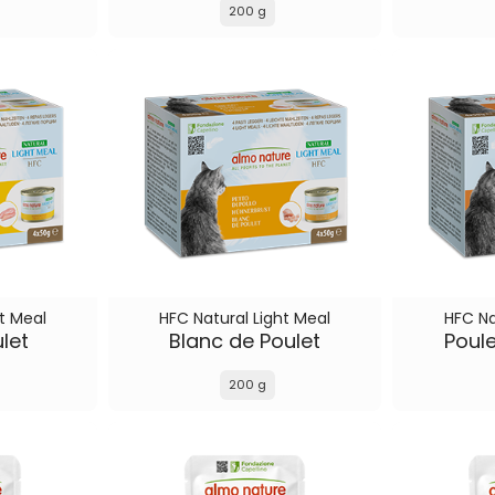
200 g
t Meal
HFC Natural Light Meal
HFC Na
ulet
Blanc de Poulet
Poul
200 g