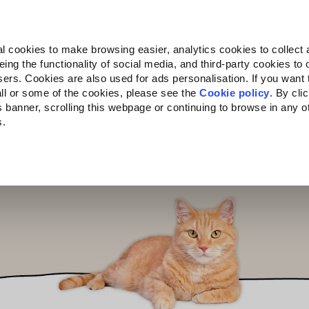
Almo Nature
Fondazione Capellino
REcommunity
l cookies to make browsing easier, analytics cookies to collect 
ng the functionality of social media, and third-party cookies to o
ts
Companion for Life
L'appel à projets
La marque
sers. Cookies are also used for ads personalisation. If you want
ll or some of the cookies, please see the
Cookie policy
. By cli
is banner, scrolling this webpage or continuing to browse in any 
s.
c to your location.