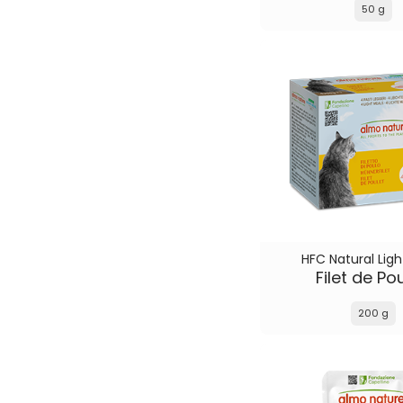
50 g
HFC Natural Ligh
Filet de Po
200 g