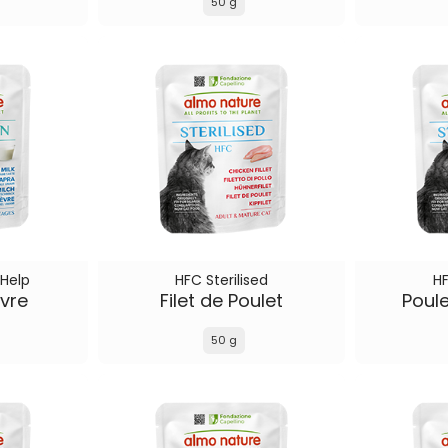
50 g
 Help
HFC Sterilised
HF
èvre
Filet de Poulet
Poul
50 g