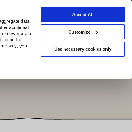
Accept All
aggregate data,
ffer additional
Où acheter
Customize
 to know more or
cking on the
other way, you
Use necessary cookies only
Continue