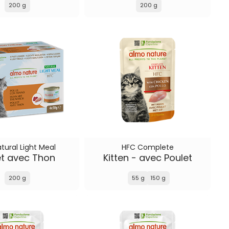
200 g
200 g
tural Light Meal
HFC Complete
et avec Thon
Kitten - avec Poulet
200 g
55 g
150 g