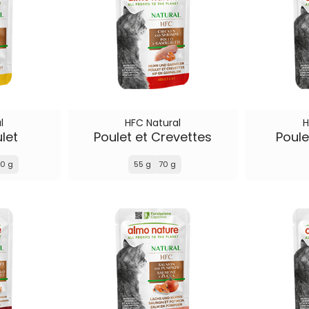
l
HFC Natural
H
ulet
Poulet et Crevettes
Poul
0 g
55 g
70 g