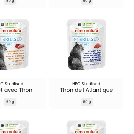
50 g
50 g
C Sterilised
HFC Sterilised
et avec Thon
Thon de l’Atlantique
50 g
50 g