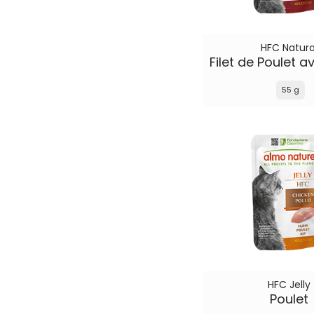
HFC Natura
55 g
HFC Jelly
Poulet