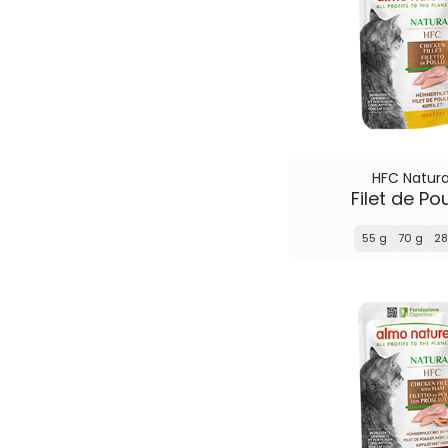
HFC Natura
Filet de Po
55 g
70 g
28