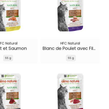
FC Natural
HFC Natural
et et Saumon
Blanc de Poulet avec Filet de Canard
55 g
55 g