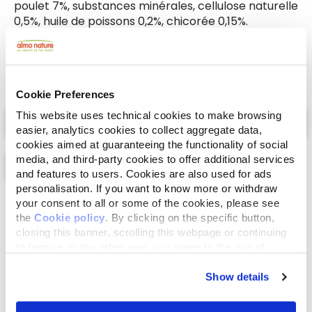
poulet 7%, substances minérales, cellulose naturelle
0,5%, huile de poissons 0,2%, chicorée 0,15%.
Cookie Preferences
Select a tab
This website uses technical cookies to make browsing
easier, analytics cookies to collect aggregate data,
cookies aimed at guaranteeing the functionality of social
media, and third-party cookies to offer additional services
and features to users. Cookies are also used for ads
personalisation. If you want to know more or withdraw
your consent to all or some of the cookies, please see
Liste
Carte
the
Cookie policy
. By clicking on the specific button,
closing this banner, scrolling this webpage or continuing
to browse in any other way, you agree to the use of
cookies.
Show details