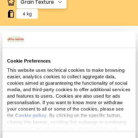
4 kg
Respecteux de l'environnement
100% végétale et biodégradable, la litière ne
Cookie Preferences
contient aucun additif ou agent toxique. Le sac est
100% recyclable et après utilisation
This website uses technical cookies to make browsing
Ingrédients
Constituants Analytiques
easier, analytics cookies to collect aggregate data,
cookies aimed at guaranteeing the functionality of social
media, and third-party cookies to offer additional services
100% d'origine végétale.
and features to users. Cookies are also used for ads
personalisation. If you want to know more or withdraw
your consent to all or some of the cookies, please see
the
Cookie policy
. By clicking on the specific button,
closing this banner, scrolling this webpage or continuing
to browse in any other way, you agree to the use of
Select a tab
cookies.