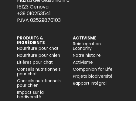
Piazza dei Giustiniani 6
16123 Genova
+39 010253541
P.IVA 02529870103
PRODUITS &
ACTIVISME
INGRÉDIENTS
Reintegration
Nourriture pour chat
Economy
Nourriture pour chien
Notre histoire
Litières pour chat
Activisme
Conseils nutritionnels
Companion for Life
pour chat
Projets biodiversité
Conseils nutritionnels
Rapport Intégral
pour chien
Impact sur la
biodiversité
Accessibilité
COMMUNAUTÉ
FONDAZIONE
CAPELLINO
Blog
Site
Revue de presse (IT)