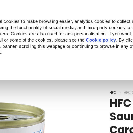
Almo Nature
Fondazione Capellino
REcommunity
l cookies to make browsing easier, analytics cookies to collect 
ng the functionality of social media, and third-party cookies to o
ts
Companion for Life
L'appel à projets
La marque
sers. Cookies are also used for ads personalisation. If you want
ll or some of the cookies, please see the
Cookie policy
. By cli
is banner, scrolling this webpage or continuing to browse in any 
s.
c to your location.
HFC
HFC 
HFC
Sau
Car