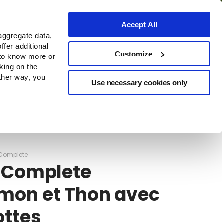
Accept All
aggregate data,
ffer additional
Où acheter
Customize
 to know more or
cking on the
other way, you
Use necessary cookies only
Continue
Complete
 Complete
mon et Thon avec
ottes