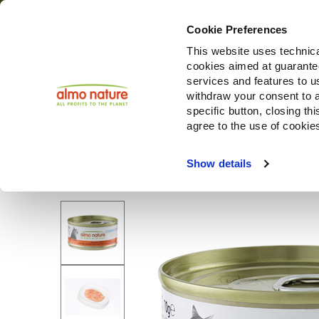
Cookie Preferences
This website uses technica
cookies aimed at guaranteei
Produi
services and features to u
withdraw your consent to a
specific button, closing th
agree to the use of cookie
Choose another country or region to see content specifi
Show details