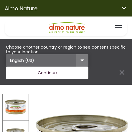
Almo Nature
Choose another country or region to see content specific
to your location.
Continue