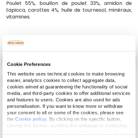
Poulet 55%, bouillon de poulet 33%, amidon de
tapioca, carottes 4%, huile de tournesol, minéraux,
vitamines.
Select a tab
Cookie Preferences
This website uses technical cookies to make browsing
easier, analytics cookies to collect aggregate data,
cookies aimed at guaranteeing the functionality of social
media, and third-party cookies to offer additional services
Liste
Carte
and features to users. Cookies are also used for ads
personalisation. If you want to know more or withdraw
your consent to all or some of the cookies, please see
the
Cookie policy
. By clicking on the specific button,
closing this banner, scrolling this webpage or continuing
to browse in any other way, you agree to the use of