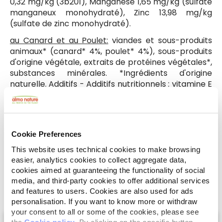
0,32 mg/kg (3b201), Manganèse 1,65 mg/kg (sulfate
manganeux monohydraté), Zinc 13,98 mg/kg
(sulfate de zinc monohydraté).
au Canard et au Poulet:
viandes et sous-produits
animaux* (canard* 4%, poulet* 4%), sous-produits
d'origine végétale, extraits de protéines végétales*,
substances minérales. *Ingrédients d'origine
naturelle. Additifs - Additifs nutritionnels : vitamine E
(3a700) 27 mg/kg, vitamine B1 (3a821) 2,16 mg/kg,
taurine (3a370) 324,2 mg/kg, Cuivre 0,27 mg/kg
(sulfate de cuivre(II) pentahydraté), Iode 0,32
mg/kg (3b201), Manganèse 1,66 mg/kg (sulfate
Cookie Preferences
manganeux monohydraté), Zinc 14,05 mg/kg
(sulfate de zinc monohydraté).
This website uses technical cookies to make browsing
easier, analytics cookies to collect aggregate data,
cookies aimed at guaranteeing the functionality of social
media, and third-party cookies to offer additional services
and features to users. Cookies are also used for ads
personalisation. If you want to know more or withdraw
your consent to all or some of the cookies, please see
Select a tab
the
Cookie policy
. By clicking on the specific button,