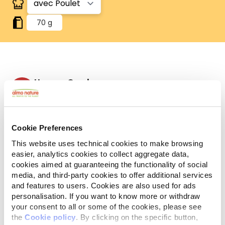
70 g
Human Grade
Viande et poisson étant à l'origine propres à la
consommation humaine et désormais utilisés
comme ingrédients dans cet aliment pour chat ou
chien.
Cookie Preferences
Sans gluten
Recettes sans gluten.
This website uses technical cookies to make browsing
easier, analytics cookies to collect aggregate data,
Ingrédients
Constituants Analytiques
cookies aimed at guaranteeing the functionality of social
media, and third-party cookies to offer additional services
and features to users. Cookies are also used for ads
Poulet 50%, bouillon de poulet 34%, riz 6%, fromage
personalisation. If you want to know more or withdraw
5%, huile de tournesol 3%, foie de poulet 1%,
your consent to all or some of the cookies, please see
ovoproduits secs 1%.
the
Cookie policy
. By clicking on the specific button,