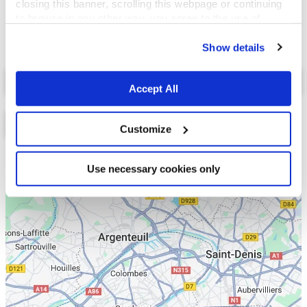
closing this banner, scrolling this webpage or continuing
to browse in any other way, you agree to the use of
cookies.
Show details
Select a tab
Accept All
Customize
Liste
Carte
Use necessary cookies only