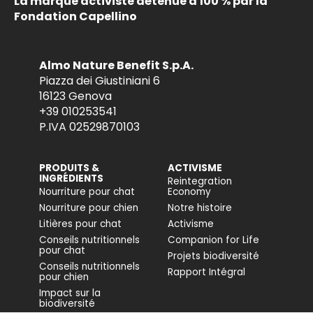
La marque activiste détenue à 100 % par la
Fondation Capellino
Almo Nature Benefit S.p.A.
Piazza dei Giustiniani 6
16123 Genova
+39 010253541
P.IVA 02529870103
PRODUITS &
ACTIVISME
INGRÉDIENTS
Reintegration
Nourriture pour chat
Economy
Nourriture pour chien
Notre histoire
Litières pour chat
Activisme
Conseils nutritionnels
Companion for Life
pour chat
Projets biodiversité
Conseils nutritionnels
Rapport Intégral
pour chien
Impact sur la
biodiversité