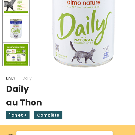
DAILY
Daily
Daily
au Thon
1 an et +
Complète