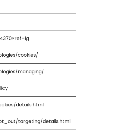
4370?ref=ig
nologies/cookies/
nologies/managing/
licy
okies/details.html
pt_out/targeting/details.html