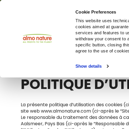
Cookie Preferences
This website uses technica
cookies aimed at guaranteei
Produi
services and features to u
withdraw your consent to a
specific button, closing th
agree to the use of cookie
Choose another country or region to see content specifi
Show details
POLITIQUE D’UT
La présente politique d’utilisation des cookies (c
site web www.almonature.com (ci-après le “Site”)
Le responsable du traitement des données à car
Aalsmeer, Pays Bas (ci-après le “Responsable du