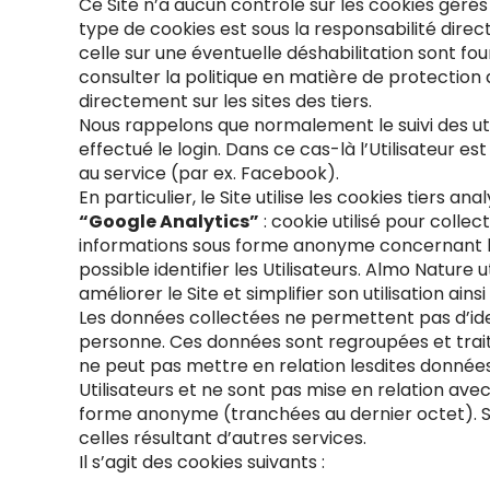
Ce Site n’a aucun contrôle sur les cookies gérés
type de cookies est sous la responsabilité directe
celle sur une éventuelle déshabilitation sont fou
consulter la politique en matière de protection d
directement sur les sites des tiers.
Nous rappelons que normalement le suivi des utilis
effectué le login. Dans ce cas-là l’Utilisateur
au service (par ex. Facebook).
En particulier, le Site utilise les cookies tiers ana
“Google Analytics”
: cookie utilisé pour collec
informations sous forme anonyme concernant l’activ
possible identifier les Utilisateurs. Almo Nature 
améliorer le Site et simplifier son utilisation a
Les données collectées ne permettent pas d’iden
personne. Ces données sont regroupées et trait
ne peut pas mettre en relation lesdites données
Utilisateurs et ne sont pas mise en relation a
forme anonyme (tranchées au dernier octet). Su
celles résultant d’autres services.
Il s’agit des cookies suivants :