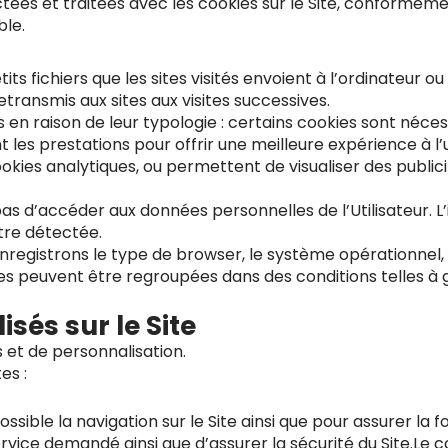
collectées et traitées avec les cookies sur le Site, confor
ble.
tits fichiers que les sites visités envoient à l’ordinateur ou
transmis aux sites aux visites successives.
és en raison de leur typologie : certains cookies sont néce
t les prestations pour offrir une meilleure expérience à l’
s cookies analytiques, ou permettent de visualiser des publ
d’accéder aux données personnelles de l’Utilisateur. L’ide
tre détectée.
nregistrons le type de browser, le système opérationnel, l’h
 peuvent être regroupées dans des conditions telles à g
isés sur le Site
 et de personnalisation.
es :
ible la navigation sur le Site ainsi que pour assurer la fo
service demandé ainsi que d’assurer la sécurité du Site.Le