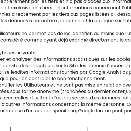
 entièrement par les tiers et n’a pas d’accès aux informat
 et exclusive des tiers. Les informations concernant l’utilis
rnies directement par les tiers aux pages listées ci-dessous
es données à caractère personnel et la politique sur l’uti
ateurs ne permet pas de les identifier, au moins que l’util
 est considéré comme ayant déjà exprimé directement le c
lytiques suivants :
ter et analyser des informations statistiques sur les accès e
ité des Utilisateurs sur le Site, les canaux d’accès au Site
utilise lesdites informations fournies par Google Analytics 
insi que pour en contrôler le bon fonctionnement.
tifier les Utilisateurs et ne sont pas mise en relation 
ées sous forme anonyme (tranchées au dernier octet). Su
 avec celles résultant d’autres services.Les données coll
vec d’autres informations concernant la même personne. 
r la base d’un accord spécifique, Google Inc. ne peut pa