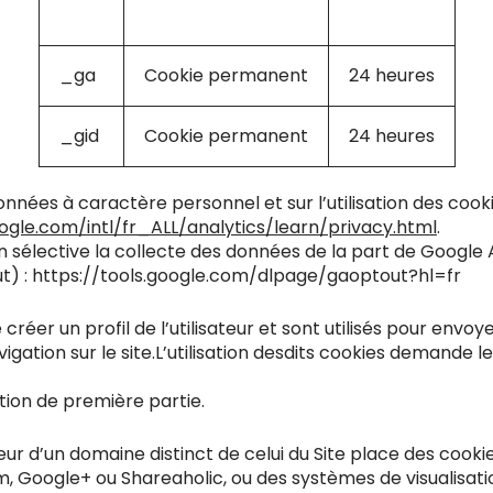
Nom
Type
Durée
_ga
Cookie permanent
24 heures
_gid
Cookie permanent
24 heures
données à caractère personnel et sur l’utilisation des co
gle.com/intl/fr_ALL/analytics/learn/privacy.html
.
on sélective la collecte des données de la part de Google 
ut) : https://tools.google.com/dlpage/gaoptout?hl=fr
e créer un profil de l’utilisateur et sont utilisés pour e
avigation sur le site.L’utilisation desdits cookies demande 
ation de première partie.
erveur d’un domaine distinct de celui du Site place des cooki
ram, Google+ ou Shareaholic, ou des systèmes de visualis