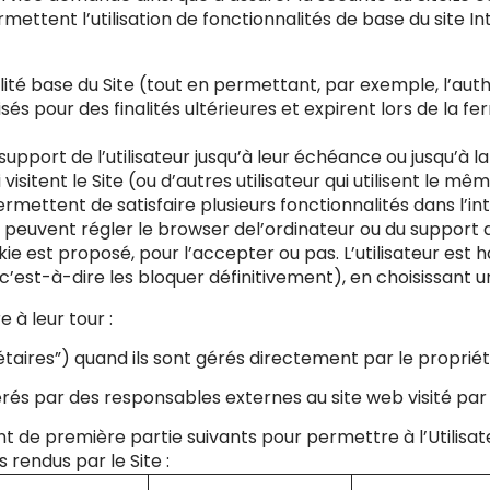
ettent l’utilisation de fonctionnalités de base du site Int
ité base du Site (tout en permettant, par exemple, l’auth
isés pour des finalités ultérieures et expirent lors de la f
upport de l’utilisateur jusqu’à leur échéance ou jusqu’à la
 visitent le Site (ou d’autres utilisateur qui utilisent l
ettent de satisfaire plusieurs fonctionnalités dans l’intér
rs peuvent régler le browser del’ordinateur ou du support a
e est proposé, pour l’accepter ou pas. L’utilisateur est ha
 (c’est-à-dire les bloquer définitivement), en choisissant 
 à leur tour :
étaires”) quand ils sont gérés directement par le proprié
rés par des responsables externes au site web visité par l’
nt de première partie suivants pour permettre à l’Utilisate
s rendus par le Site :