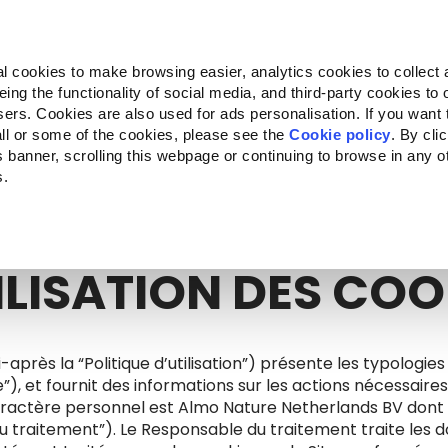
Almo Nature
Fondazione Capellino
REcommunity
l cookies to make browsing easier, analytics cookies to collect 
ng the functionality of social media, and third-party cookies to o
ts
Companion for Life
L'appel à projets
La marque
sers. Cookies are also used for ads personalisation. If you want
ll or some of the cookies, please see the
Cookie policy
. By cli
is banner, scrolling this webpage or continuing to browse in any 
s.
c to your location.
ILISATION DES COO
i-après la “Politique d’utilisation”) présente les typologies
, et fournit des informations sur les actions nécessaires
actère personnel est Almo Nature Netherlands BV dont le
 traitement”). Le Responsable du traitement traite les d