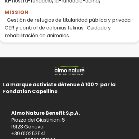
la-nostra-fundacio/la-fundacio-daina/
MISSION
· Gestión de refugios de titularidad pública y privada ·
CER y control de colonias felinas · Cuidado y
rehabilitación de animales
La marque activiste détenue à 100 % par la
Fondation Capellino
Almo Nature Benefit S.p.A.
Piazza dei Giustiniani 6
16123 Genova
+39 010253541